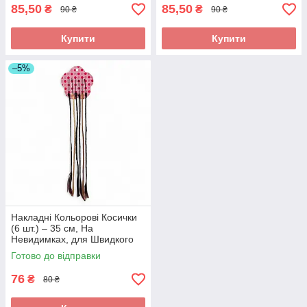
85,50
85,50
₴
₴
90 ₴
90 ₴
Купити
Купити
–5%
Накладні Кольорові Косички
(6 шт.) – 35 см, На
Невидимках, для Швидкого
Декору Волосся, Мікс
Готово до відправки
Кольорів. Арт 478
76
₴
80 ₴