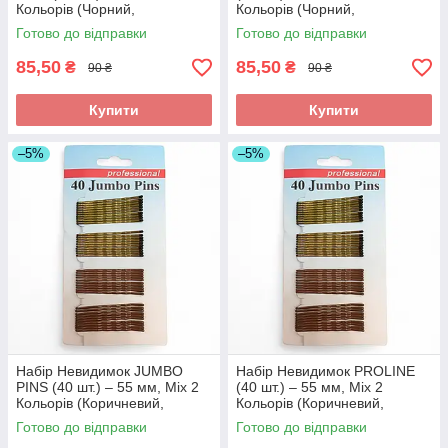
Кольорів (Чорний,
Кольорів (Чорний,
Коричневий, Бежевий),
Коричневий, Бежевий),
Готово до відправки
Готово до відправки
Професійні. Арт НР55
Професійні. Арт НМ55
85,50
85,50
₴
₴
90 ₴
90 ₴
Купити
Купити
–5%
–5%
Набір Невидимок JUMBO
​Набір Невидимок PROLINE
PINS (40 шт.) – 55 мм, Mix 2
(40 шт.) – 55 мм, Mix 2
Кольорів (Коричневий,
Кольорів (Коричневий,
Бронзовий), Професійні. Арт
Бронзовий), Професійні. Арт
Готово до відправки
Готово до відправки
Н55С
Н55О