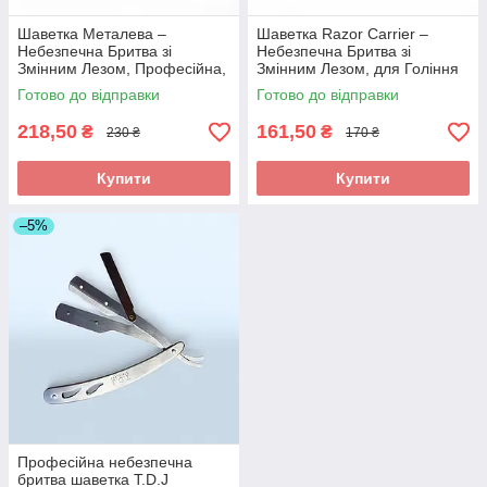
Шаветка Металева –
Шаветка Razor Carrier –
Небезпечна Бритва зі
Небезпечна Бритва зі
Змінним Лезом, Професійна,
Змінним Лезом, для Гоління
для Барберів, Парикмахерів
та Окантовки. Арт 1316
Готово до відправки
Готово до відправки
та Окантовки. Арт 1315
218,50
161,50
₴
₴
230 ₴
170 ₴
Купити
Купити
–5%
Професійна небезпечна
бритва шаветка T.D.J