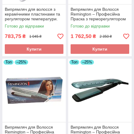
Випрямляч для волосся з
Випрямляч для Волосся
керамічними пластинами та
Remington – Професійна
регулятором температури.
Праска з терморегулятором
Арт КМ532
та керамічними пластинами.
Готово до відправки
Готово до відправки
Арт S9960
783,75
1 762,50
₴
₴
1 045 ₴
2 350 ₴
Купити
Купити
Топ
–25%
Топ
–25%
Випрямляч для Волосся
Випрямляч для Волосся
Remington – Професійна
Remington – Професійна