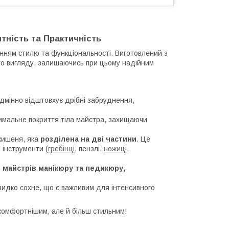
тність та Практичність
анням стилю та функціональності. Виготовлений з
ого вигляду, залишаючись при цьому надійним
ідмінно відштовхує дрібні забруднення,
имальне покриття тіла майстра, захищаючи
кишеня, яка
розділена на дві частини
. Це
 інструменти (
гребінці
, пензлі,
ножиці
,
в, майстрів манікюру та педикюру,
видко сохне, що є важливим для інтенсивного
комфортнішим, але й більш стильним!