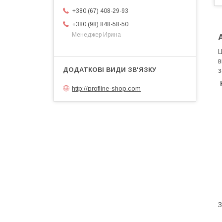
+380 (67) 408-29-93
+380 (98) 848-58-50
Менеджер Ирина
​
в
з
http://profline-shop.com
​