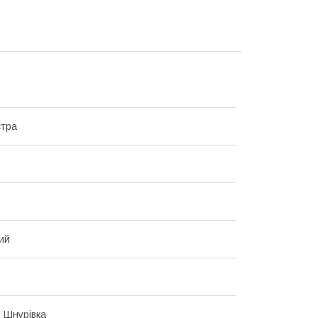
стра
ий
, Шнурівка