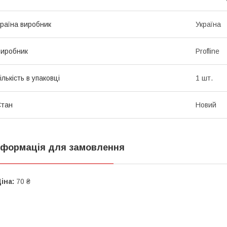
раїна виробник
Україна
иробник
Profline
ількість в упаковці
1 шт.
Стан
Новий
нформація для замовлення
іна:
70 ₴