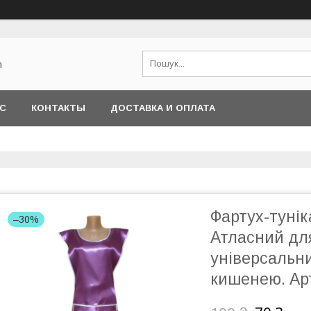
m
АС
КОНТАКТЫ
ДОСТАВКА И ОПЛАТА
Фартух-туні
–30%
Атласний дл
універсальн
кишенею. Ар