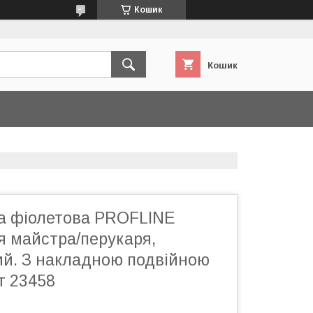
Кошик
Кошик
ка фіолетова PROFLINE
я майстра/перукаря,
ий. З накладною подвійною
т 23458