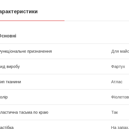
арактеристики
Основні
ункціональне призначення
Для май
ид виробу
Фартух
ип тканини
Атлас
олір
Фіолетов
ластична тасьма по краю
Так
астібка
На запах