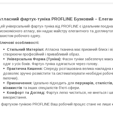
Атласний фартух-туніка PROFLINE Бузковий – Елеган
Цей універсальний фартух-туніка від PROFLINE є ідеальним поєдн
исокоякісного атласу, він надає майстру елегантного та доглянут
ахистом робочого одягу.
Ключові особливості:
Стильний Матеріал:
Атласна тканина має приємний блиск і в
створюючи професійний і привабливий образ.
Універсальна Форма (Туніка):
Фасон туніки забезпечує макс
одяг з усіх боків. Фартух-туніка одягається через голову.
Практична Кишеня:
Спереду розташована велика накладна 
дозволяє зручно розмістити та систематизувати необхідні робочі
пилочки).
Призначення:
Ідеально підходить для
перукарів, стилісті
візажистів
та інших спеціалістів б'юті-сфери.
Комфорт та Догляд:
Фартух легко чиститься, не мнеться і ш
використання.
З фартухом-тунікою PROFLINE Ваш робочий процес стане не лише 