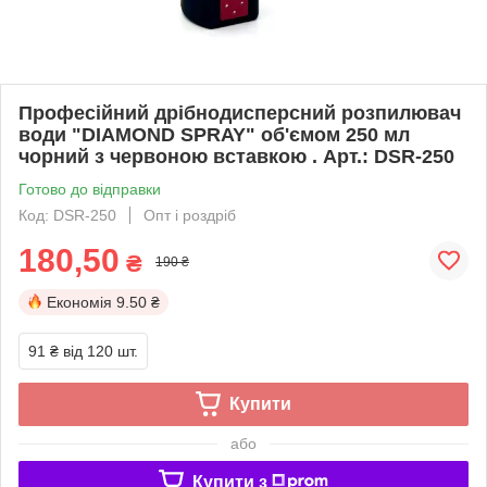
Професійний дрібнодисперсний розпилювач
води "DIAMOND SPRAY" об'ємом 250 мл
чорний з червоною вставкою . Арт.: DSR-250
Готово до відправки
Код: DSR-250
Опт і роздріб
180,50
₴
190 ₴
Економія
9.50 ₴
91 ₴
від 120 шт.
Купити
або
Купити з