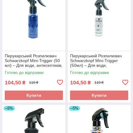
Перукарський Розпилювач
Перукарський Розпилювач
Schwarzkopf Mini-Trigger (50
Schwarzkopf Mini-Trigger
мл) – Для води, антисептиків,
(50мл) – Для води,
дрібний туман, блакитний.
антисептиків, дрібний туман,
Готово до відправки
Готово до відправки
Арт 39457
білий. Арт 34386
104,50
104,50
₴
₴
110 ₴
110 ₴
Купити
Купити
–5%
–5%