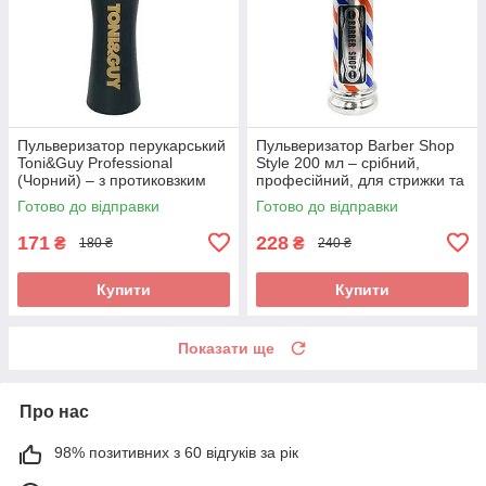
Пульверизатор перукарський
Пульверизатор Barber Shop
Toni&Guy Professional
Style 200 мл – срібний,
(Чорний) – з протиковзким
професійний, для стрижки та
покриттям для
барбершопів. Art.: BSS -200
Готово до відправки
Готово до відправки
максимального контролю.Арт
2445
171
228
₴
₴
180 ₴
240 ₴
Купити
Купити
Показати ще
Про нас
98% позитивних з 60 відгуків за рік