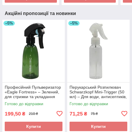
Акційні пропозиції та новинки
–5%
–5%
Професійний Пульверизатор
Перукарський Розпилювач
«Eagle Fortress» – Зелений,
Schwarzkopf Mini-Trigger (50
для стрижки та укладання
мл) – Для води, антисептиків,
волосся. Арт JC00355
дрібнодисперсний. Арт
Готово до відправки
Готово до відправки
456457
199,50
71,25
₴
₴
210 ₴
75 ₴
Купити
Купити