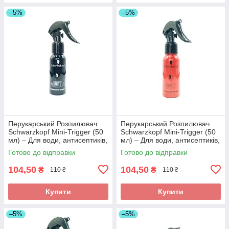
–5%
–5%
Перукарський Розпилювач
Перукарський Розпилювач
Schwarzkopf Mini-Trigger (50
Schwarzkopf Mini-Trigger (50
мл) – Для води, антисептиків,
мл) – Для води, антисептиків,
дрібнодисперсний, чорний.
дрібний туман, червоний. Арт
Готово до відправки
Готово до відправки
Арт 2387
6896
104,50
104,50
₴
₴
110 ₴
110 ₴
Купити
Купити
–5%
–5%