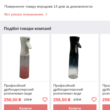
Повернення товару впродовж 14 днів за домовленістю
Всі умови повернення
Подібні товари компанії
Професійний
Професійний
Про
дрібнодисперсний
дрібнодисперсний
дріб
розпилювач води
розпилювач води
розп
"LONGER SPRAY" об'ємом
"LONGER SPRAY" об'ємом
"LO
256,50
256,50
256
₴
₴
270 ₴
270 ₴
300 мл різнокольоровий.
300 мл різнокольоровий.
300 
Арт.: LS-300
Арт.:LS-302
Арт.
Купити
Купити