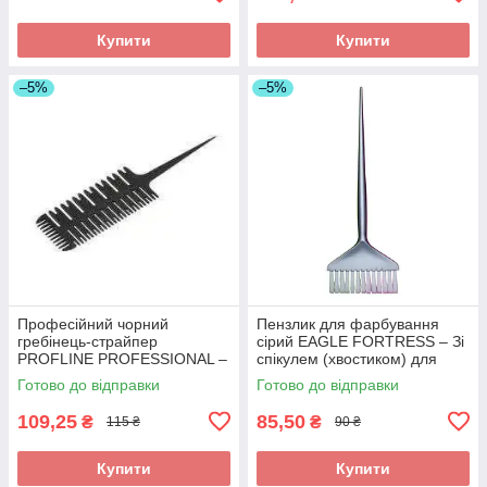
Купити
Купити
–5%
–5%
Професійний чорний
Пензлик для фарбування
гребінець-страйпер
сірий EAGLE FORTRESS – Зі
PROFLINE PROFESSIONAL –
спікулем (хвостиком) для
для мелірування та набору
точного поділу пасм. Арт
Готово до відправки
Готово до відправки
тонких пасм. PP1010
JPP1438
109,25
85,50
₴
₴
115 ₴
90 ₴
Купити
Купити