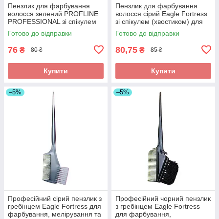
Пензлик для фарбування
Пензлик для фарбування
волосся зелений PROFLINE
волосся сірий Eagle Fortress
PROFESSIONAL зі спікулем
зі спікулем (хвостиком) для
(хвостиком) для точного
точного поділу пасм. Арт
Готово до відправки
Готово до відправки
поділу пасм. Арт.: CR001
JPP1408-1
76
80,75
₴
₴
80 ₴
85 ₴
Купити
Купити
–5%
–5%
Професійний сірий пензлик з
Професійний чорний пензлик
гребінцем Eagle Fortress для
з гребінцем Eagle Fortress
фарбування, мелірування та
для фарбування,