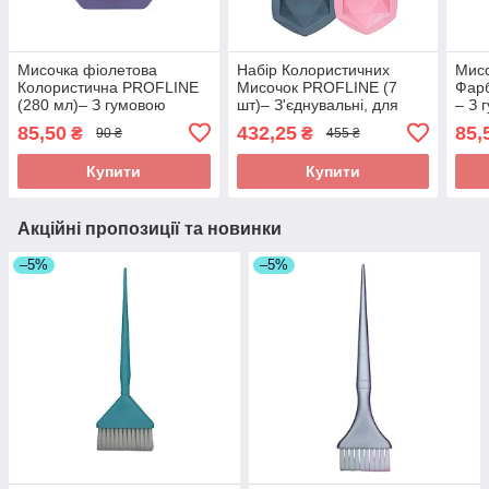
Мисочка фіолетова
Набір Колористичних
Мисо
Колористична PROFLINE
Мисочок PROFLINE (7
Фар
(280 мл)– З гумовою
шт)– З'єднувальні, для
– З 
основою, для змішування
одночасного змішування
з'єд
85,50
432,25
85,
₴
₴
90 ₴
455 ₴
фарби. Арт PM7V
багатьох відтінків.Арт P
TB7
Купити
Купити
Акційні пропозиції та новинки
–5%
–5%