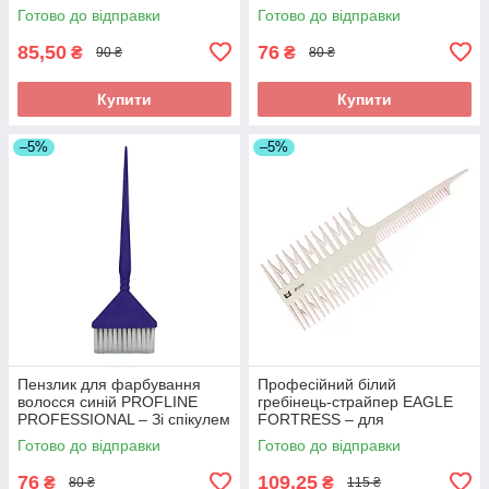
поділу пасм волосся. Арт
мелірування та поділу пасм
Готово до відправки
Готово до відправки
JPP049M-1
волосся. Арт JPP043M
85,50
76
₴
₴
90 ₴
80 ₴
Купити
Купити
–5%
–5%
Пензлик для фарбування
Професійний білий
волосся синій PROFLINE
гребінець-страйпер EAGLE
PROFESSIONAL – Зі спікулем
FORTRESS – для
(хвостиком) для точного
мелірування та набору
Готово до відправки
Готово до відправки
поділу пасм. Арт СР002
тонких пасм волосся. Арт
JF1010
76
109,25
₴
₴
80 ₴
115 ₴