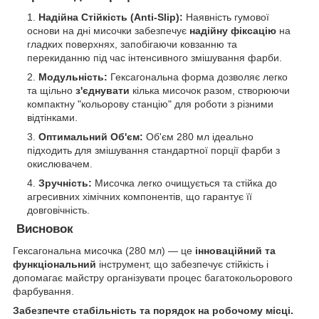
Надійна Стійкість (Anti-Slip):
Наявність гумової
основи на дні мисочки забезпечує
надійну фіксацію
на
гладких поверхнях, запобігаючи ковзанню та
перекиданню під час інтенсивного змішування фарби.
Модульність:
Гексагональна форма дозволяє легко
та щільно
з'єднувати
кілька мисочок разом, створюючи
компактну "кольорову станцію" для роботи з різними
відтінками.
Оптимальний Об'єм:
Об'єм 280 мл ідеально
підходить для змішування стандартної порції фарби з
окислювачем.
Зручність:
Мисочка легко очищується та стійка до
агресивних хімічних компонентів, що гарантує її
довговічність.
Висновок
​Гексагональна мисочка (280 мл) — це
інноваційний та
функціональний
інструмент, що забезпечує стійкість і
допомагає майстру організувати процес багатокольорового
фарбування.
Забезпечте стабільність та порядок на робочому місці.