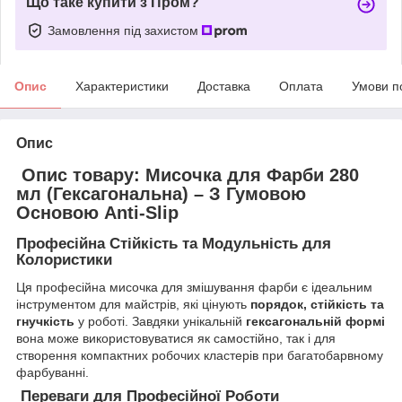
Що таке купити з Пром?
Замовлення під захистом
Опис
Характеристики
Доставка
Оплата
Умови п
Опис
Опис товару: Мисочка для Фарби 280
мл (Гексагональна) – З Гумовою
Основою Anti-Slip
Професійна Стійкість та Модульність для
Колористики
​Ця професійна мисочка для змішування фарби є ідеальним
інструментом для майстрів, які цінують
порядок, стійкість та
гнучкість
у роботі. Завдяки унікальній
гексагональній формі
вона може використовуватися як самостійно, так і для
створення компактних робочих кластерів при багатобарвному
фарбуванні.
Переваги для Професійної Роботи