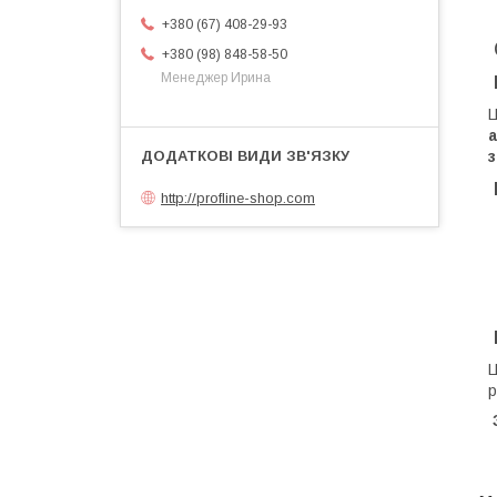
+380 (67) 408-29-93
+380 (98) 848-58-50
Менеджер Ирина
​
а
з
http://profline-shop.com
​
р
З