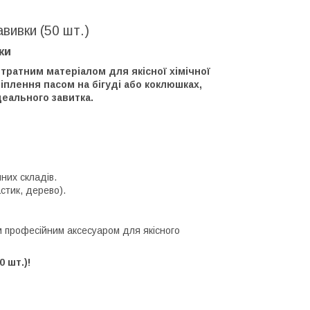
авивки (50 шт.)
ки
итратним матеріалом для якісної хімічної
ріплення пасом на
бігуді або коклюшках
,
еального завитка.
чних складів.
стик, дерево).
м професійним аксесуаром для якісного
 шт.)!