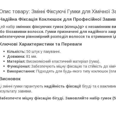
Опис товару: Змінні Фіксуючі Гумки для Хімічної З
Надійна Фіксація Коклюшок для Професійної Завив
Цей набір
змінних фіксуючих гумок (кілець)g> є незамінним в
бо біозавивки волосся. Гумки призначені для надійного зак
абезпечуючи рівномірний розподіл волосся та отримання ід
Ключові Характеристики та Переваги
Кількість:
50 штук у пакуванні.
Довжина:
81 мм.
Матеріал:
Високоякісний еластичний матеріал (гума).
Функціонал:
Забезпечують міцну фіксацію та стійкість до хімі
Використання:
Підходять для будь-якого типу коклюшок (пла
Висновок
Ці змінні гумки гарантують
надійність фіксації
бігуді та є важливи
езультату завивки.
абезпечте міцну фіксацію бігуді. Замовляйте набір гумок (50