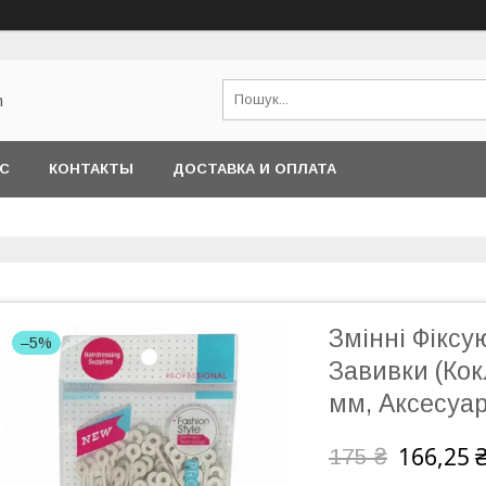
m
АС
КОНТАКТЫ
ДОСТАВКА И ОПЛАТА
Змінні Фіксу
–5%
Завивки (Кок
мм, Аксесуар
166,25 
175 ₴