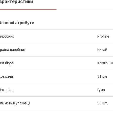
арактеристики
Основні атрибути
иробник
Profline
раїна виробник
Китай
ип бігуді
Коклюшки
Довжина
81 мм
атеріал
Гума
ількість в упаковці
50 шт.