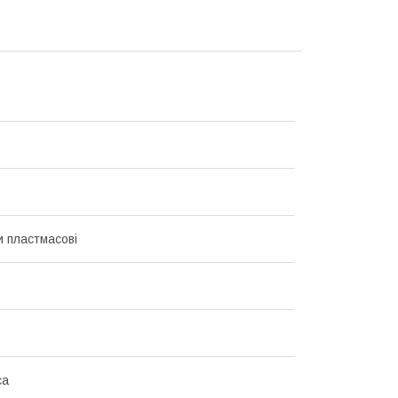
 пластмасові
са