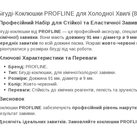
Бігуді-Коклюшки PROFLINE для Холодної Хвилі (8
Професійний Набір для Стійкої та Еластичної Зави
Бігуді-коклюшки від
PROFLINE
— це професійний аксесуар, спеціа
хімічної) завивки
. Вони мають
довжину 91 мм
і
діаметр ø 9 мм
ередніх завитків
по всій довжині пасма. Яскраві
жовто-червоні
рієнтуватися у розмірах бігуді під час роботи.
Ключові Характеристики та Переваги
Бренд:
PROFLINE.
Тип:
Бігуді-коклюшки, для хімічної/холодної завивки.
Розміри:
Довжина 91 мм, діаметр ø 9 мм.
Колір:
Жовто-червоний.
Переваги:
Стійкість до хімічних реагентів, легкість та зручніст
Висновок
Коклюшки
PROFLINE
забезпечують
професійний рівень накрутк
езультат завивки.
Досягніть ідеальних завитків. Замовляйте коклюшки PROFLI