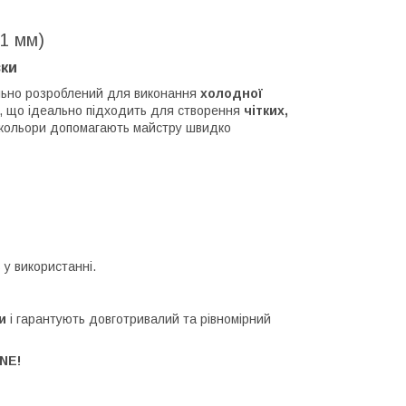
1 мм)
вки
льно розроблений для виконання
холодної
, що ідеально підходить для створення
чітких,
кольори допомагають майстру швидко
ь у використанні.
и
і гарантують довготривалий та рівномірний
NE!