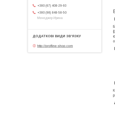
+380 (67) 408-29-93
+380 (98) 848-58-50
Менеджер Ирина
​
(
с
о
http://profline-shop.com
​
р