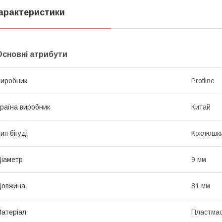
арактеристики
Основні атрибути
иробник
Profline
раїна виробник
Китай
ип бігуді
Коклюшки
іаметр
9 мм
Довжина
81 мм
атеріал
Пластма