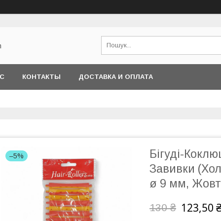
m
АС
КОНТАКТЫ
ДОСТАВКА И ОПЛАТА
Бігуді-Кокл
–5%
Завивки (Хол
ø 9 мм, Жовт
123,50 
130 ₴