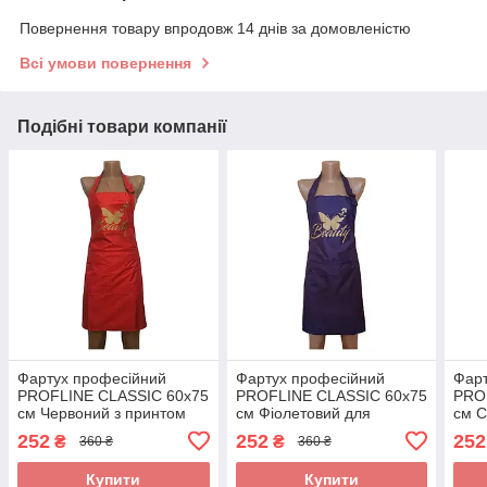
Повернення товару впродовж 14 днів за домовленістю
Всі умови повернення
Подібні товари компанії
Фартух професійний
Фартух професійний
Фарт
PROFLINE CLASSIC 60х75
PROFLINE CLASSIC 60х75
PRO
см Червоний з принтом
см Фіолетовий для
см С
для перукаря та майстра
перукаря та майстра
майс
252
252
252
₴
₴
360 ₴
360 ₴
манікюру. Арт КБ6075
манікюру (Плащівка).Арт
(Пла
V6075
Купити
Купити