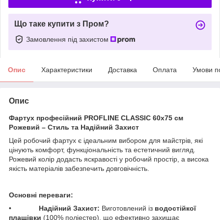
Що таке купити з Пром?
Замовлення під захистом
Опис
Характеристики
Доставка
Оплата
Умови п
Опис
Фартух професійний PROFLINE CLASSIC 60х75 см
Рожевий – Стиль та Надійний Захист
​Цей робочий фартух є ідеальним вибором для майстрів, які
цінують комфорт, функціональність та естетичний вигляд.
Рожевий колір додасть яскравості у робочий простір, а висока
якість матеріалів забезпечить довговічність.
Основні переваги:
• ​
Надійний Захист:
Виготовлений із
водостійкої
плащівки
(100% поліестер), що ефективно захищає