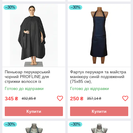
–30%
–30%
Пеньюар перукарський
Фартух перукаря та майстра
чорний PROFLINE для
манікюру синій подовжений
стрижки волосся із
(75х85 см),
прорізними рукавами з
водовідштовхувальний,
Готово до відправки
Готово до відправки
плащової тканини 145×145
професійний
см. Арт 2456
345
250
₴
₴
492,85 ₴
357,14 ₴
Купити
Купити
–30%
–30%