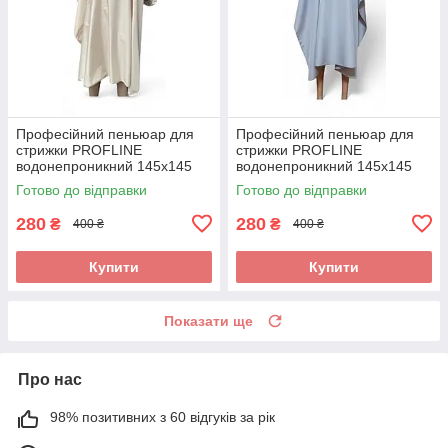
Професійний пеньюар для
Професійний пеньюар для
стрижки PROFLINE
стрижки PROFLINE
водонепроникний 145х145
водонепроникний 145х145
см Бежевий (накидка
см Сірий (накидка
Готово до відправки
Готово до відправки
перукарська) Арт. 145Б
перукарська) Арт. 145С
280
280
₴
₴
400 ₴
400 ₴
Купити
Купити
Показати ще
Про нас
98% позитивних з 60 відгуків за рік