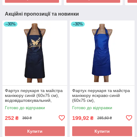
Акційні пропозиції та новинки
–30%
–30%
Фартух перукаря та майстра
Фартух перукаря та майстра
манікюру синій (60х75 см),
манікюру яскраво-синій
водовідштовхувальний,
(60х75 см),
професійний
водовідштовхувальний,
Готово до відправки
Готово до відправки
професійний
252
199,92
₴
₴
360 ₴
285,60 ₴
Купити
Купити