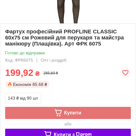
Фартух професійний PROFLINE CLASSIC
60х75 см Рожевий для перукаря та майстра
манікюру (Плащівка). Арт ФРК 6075
Готово до відправки
Код: ФРК6075
Опт і роздріб
199,92
₴
285,60 ₴
Економія
85.68 ₴
143 ₴
від 90 шт.
Купити
або
Купити з