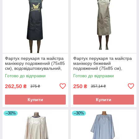
Фартух перукаря та майстра
Фартух перукаря та майстра
манікюру подовжений (75х85
манікюру бежевий
см), водовідштовхувальний,
подовжений (75х85 см),
сірий з принтом Beauty
водовідштовхувальний, без
Готово до відправки
Готово до відправки
принта
262,50
250
₴
₴
375 ₴
357,14 ₴
Купити
Купити
–30%
–30%