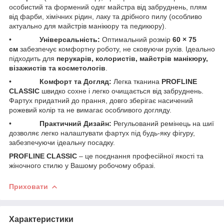
особистий та формений одяг майстра від забруднень, плям
від фарби, хімічних рідин, лаку та дрібного пилу (особливо
актуально для майстрів манікюру та педикюру).
• ​
Універсальність:
Оптимальний розмір
60 × 75
см
забезпечує комфортну роботу, не сковуючи рухів. Ідеально
підходить для
перукарів, колористів, майстрів манікюру,
візажистів та косметологів
.
• ​
Комфорт та Догляд:
Легка тканина
PROFLINE
CLASSIC
швидко сохне і легко очищається від забруднень.
Фартух придатний до прання, довго зберігає насичений
рожевий колір та не вимагає особливого догляду.
• ​
Практичний Дизайн:
Регульований ремінець на шиї
дозволяє легко налаштувати фартух під будь-яку фігуру,
забезпечуючи ідеальну посадку.
PROFLINE CLASSIC
– це поєднання професійної якості та
жіночного стилю у Вашому робочому образі.
Приховати
Характеристики