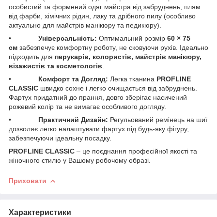
особистий та формений одяг майстра від забруднень, плям
від фарби, хімічних рідин, лаку та дрібного пилу (особливо
актуально для майстрів манікюру та педикюру).
• ​
Універсальність:
Оптимальний розмір
60 × 75
см
забезпечує комфортну роботу, не сковуючи рухів. Ідеально
підходить для
перукарів, колористів, майстрів манікюру,
візажистів та косметологів
.
• ​
Комфорт та Догляд:
Легка тканина
PROFLINE
CLASSIC
швидко сохне і легко очищається від забруднень.
Фартух придатний до прання, довго зберігає насичений
рожевий колір та не вимагає особливого догляду.
• ​
Практичний Дизайн:
Регульований ремінець на шиї
дозволяє легко налаштувати фартух під будь-яку фігуру,
забезпечуючи ідеальну посадку.
PROFLINE CLASSIC
– це поєднання професійної якості та
жіночного стилю у Вашому робочому образі.
Приховати
Характеристики