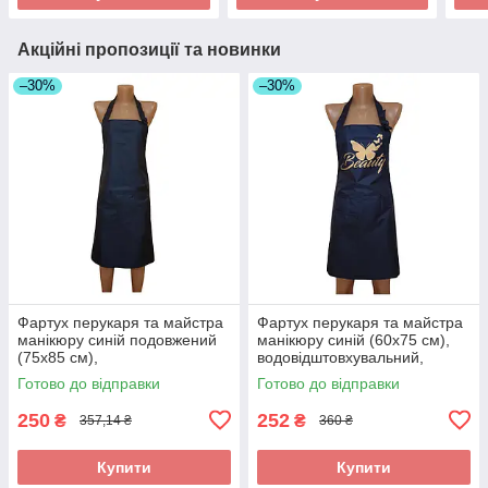
Акційні пропозиції та новинки
–30%
–30%
Фартух перукаря та майстра
Фартух перукаря та майстра
манікюру синій подовжений
манікюру синій (60х75 см),
(75х85 см),
водовідштовхувальний,
водовідштовхувальний,
професійний
Готово до відправки
Готово до відправки
професійний
250
252
₴
₴
357,14 ₴
360 ₴
Купити
Купити