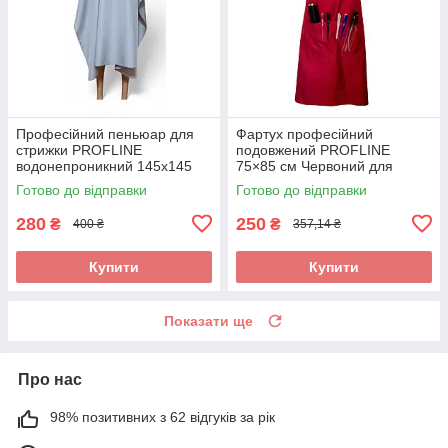
Професійний пеньюар для
Фартух професійний
стрижки PROFLINE
подовжений PROFLINE
водонепроникний 145х145
75×85 см Червоний для
см Сірий (накидка
майстра манікюру/перукаря/
Готово до відправки
Готово до відправки
перукарська) Арт. 145С
б'юті-майстра, водостійкий.
Арт R7585
280
250
₴
₴
400 ₴
357,14 ₴
Купити
Купити
Показати ще
Про нас
98% позитивних з 62 відгуків за рік