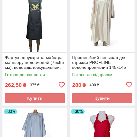
Фартух перукаря та майстра
Професійний пеньюар для
манікюру подовжений (75х85
стрижки PROFLINE
см), водовідштовхувальний,
водонепроникний 145х145
сірий з принтом Beauty
см Бежевий (накидка
Готово до відправки
Готово до відправки
перукарська) Арт. 145Б
262,50
280
₴
₴
375 ₴
400 ₴
Купити
Купити
–30%
–30%