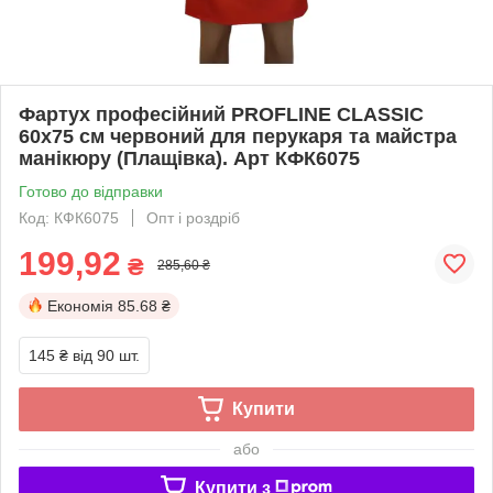
Фартух професійний PROFLINE CLASSIC
60х75 см червоний для перукаря та майстра
манікюру (Плащівка). Арт КФК6075
Готово до відправки
Код: КФК6075
Опт і роздріб
199,92
₴
285,60 ₴
Економія
85.68 ₴
145 ₴
від 90 шт.
Купити
або
Купити з