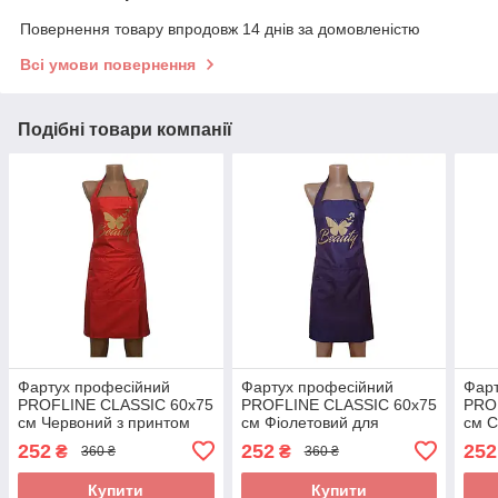
Повернення товару впродовж 14 днів за домовленістю
Всі умови повернення
Подібні товари компанії
Фартух професійний
Фартух професійний
Фарт
PROFLINE CLASSIC 60х75
PROFLINE CLASSIC 60х75
PRO
см Червоний з принтом
см Фіолетовий для
см С
для перукаря та майстра
перукаря та майстра
майс
252
252
252
₴
₴
360 ₴
360 ₴
манікюру. Арт КБ6075
манікюру (Плащівка).Арт
(Пла
V6075
Купити
Купити