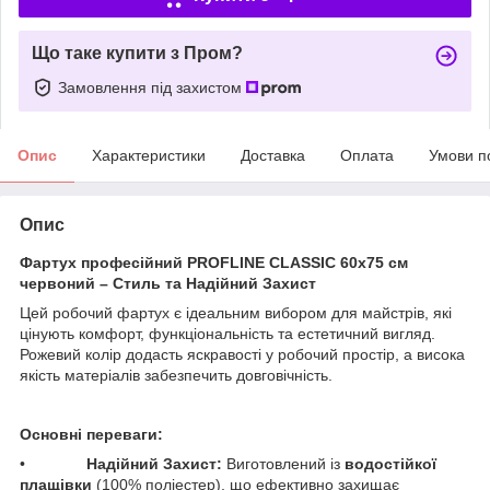
Що таке купити з Пром?
Замовлення під захистом
Опис
Характеристики
Доставка
Оплата
Умови п
Опис
Фартух професійний PROFLINE CLASSIC 60х75 см
червоний – Стиль та Надійний Захист
​Цей робочий фартух є ідеальним вибором для майстрів, які
цінують комфорт, функціональність та естетичний вигляд.
Рожевий колір додасть яскравості у робочий простір, а висока
якість матеріалів забезпечить довговічність.
Основні переваги:
• ​
Надійний Захист:
Виготовлений із
водостійкої
плащівки
(100% поліестер), що ефективно захищає