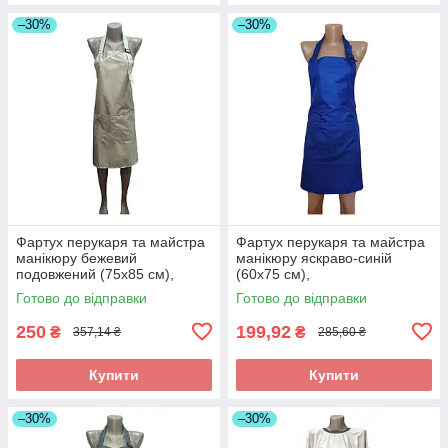
–30%
–30%
Фартух перукаря та майстра
Фартух перукаря та майстра
манікюру бежевий
манікюру яскраво-синій
подовжений (75х85 см),
(60х75 см),
водовідштовхувальний, без
водовідштовхувальний,
Готово до відправки
Готово до відправки
принта
професійний
250
199,92
₴
₴
357,14 ₴
285,60 ₴
Купити
Купити
–30%
–30%