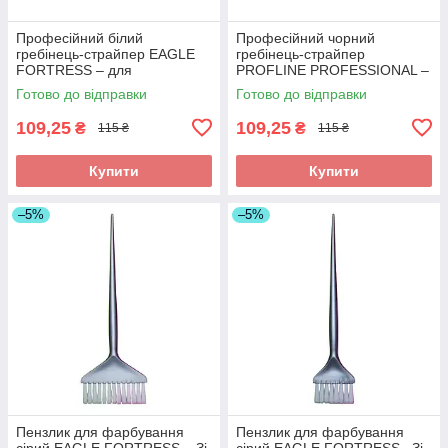
Професійний білий
Професійний чорний
гребінець-страйпер EAGLE
гребінець-страйпер
FORTRESS – для
PROFLINE PROFESSIONAL –
мелірування та набору
для мелірування та набору
Готово до відправки
Готово до відправки
тонких пасм волосся. Арт
тонких пасм. PP1010
JF1010
109,25
109,25
₴
₴
115 ₴
115 ₴
Купити
Купити
–5%
–5%
Пензлик для фарбування
Пензлик для фарбування
сірий EAGLE FORTRESS – Зі
сірий EAGLE FORTRESS– Зі