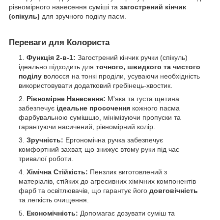
рівномірного нанесення суміші та
загострений кінчик
(спікуль)
для зручного поділу пасм.
Переваги для Колориста
Функція 2-в-1:
Загострений кінчик ручки (спікуль)
ідеально підходить для
точного, швидкого та чистого
поділу
волосся на тонкі проділи, усуваючи необхідність
використовувати додатковий гребінець-хвостик.
Рівномірне Нанесення:
М'яка та густа щетина
забезпечує
ідеальне просочення
кожного пасма
фарбувальною сумішшю, мінімізуючи пропуски та
гарантуючи насичений, рівномірний колір.
Зручність:
Ергономічна ручка забезпечує
комфортний захват, що знижує втому руки під час
тривалої роботи.
Хімічна Стійкість:
Пензлик виготовлений з
матеріалів, стійких до агресивних хімічних компонентів
фарб та освітлювачів, що гарантує його
довговічність
та легкість очищення.
Економічність:
Допомагає дозувати суміш та