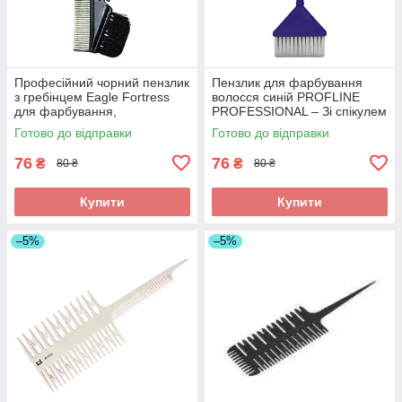
Професійний чорний пензлик
Пензлик для фарбування
з гребінцем Eagle Fortress
волосся синій PROFLINE
для фарбування,
PROFESSIONAL – Зі спікулем
мелірування та поділу пасм
(хвостиком) для точного
Готово до відправки
Готово до відправки
волосся. Арт JPP043M
поділу пасм. Арт СР002
76
76
₴
₴
80 ₴
80 ₴
Купити
Купити
–5%
–5%