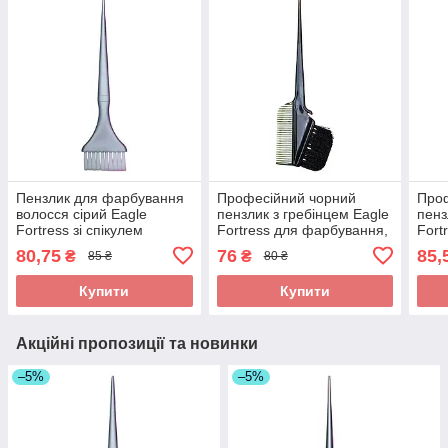
Пензлик для фарбування
Професійний чорний
Проф
волосся сірий Eagle
пензлик з гребінцем Eagle
пенз
Fortress зі спікулем
Fortress для фарбування,
Fort
(хвостиком) для точного
мелірування та поділу
мелі
80,75
76
85,
₴
₴
85 ₴
80 ₴
поділу пасм. Арт JPP1408-
пасм волосся. Арт
пасм
1
JPP043M
JPP
Купити
Купити
Акційні пропозиції та новинки
–5%
–5%