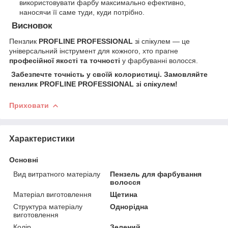
використовувати фарбу максимально ефективно,
наносячи її саме туди, куди потрібно.
Висновок
​Пензлик
PROFLINE PROFESSIONAL
зі спікулем — це
універсальний інструмент для кожного, хто прагне
професійної якості та точності
у фарбуванні волосся.
Забезпечте точність у своїй колористиці. Замовляйте
пензлик PROFLINE PROFESSIONAL зі спікулем!
Приховати
Характеристики
Основні
Вид витратного матеріалу
Пензель для фарбування
волосся
Матеріал виготовлення
Щетина
Структура матеріалу
Однорідна
виготовлення
Колір
Зелений