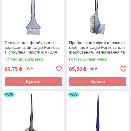
Пензлик для фарбування
Професійний сірий пензлик з
волосся сірий Eagle Fortress
гребінцем Eagle Fortress для
зі спікулем (хвостиком) для
фарбування, мелірування та
точного поділу пасм. Арт
поділу пасм волосся. Арт
Готово до відправки
Готово до відправки
JPP1408-1
JPP049M-1
80,75
85,50
₴
₴
85 ₴
90 ₴
Купити
Купити
–5%
–5%