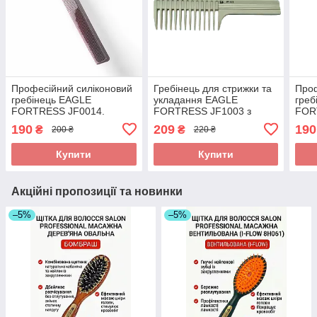
Професійний силіконовий
Гребінець для стрижки та
Проф
гребінець EAGLE
укладання EAGLE
греб
FORTRESS JF0014.
FORTRESS JF1003 з
FOR
Антистатичний гребінець
великими зубцями.
Анти
190
209
190
₴
₴
200 ₴
220 ₴
для стрижки та
Антистатичний гребінець
для 
термоукладання.
для розплутування та
терм
Купити
Купити
об'єму.
Акційні пропозиції та новинки
–5%
–5%