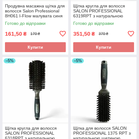
Продувна масажна щітка для
Щітка кругла для волосся
волосся Salon Professional
SALON PROFESSIONAL
8H061 I-Flow малувата синя
6319RPT з натуральною
щетиною та нейлоном.
Готово до відправки
Готово до відправки
Брашинг для стайлінгу.
161,50
351,50
₴
₴
170 ₴
370 ₴
Купити
Купити
–5%
–5%
Щітка кругла для волосся
Щітка для волосся SALON
SALON PROFESSIONAL
PROFESSIONAL 1375 RPT з
6318RPT з натуральною
натуральною щетиною.