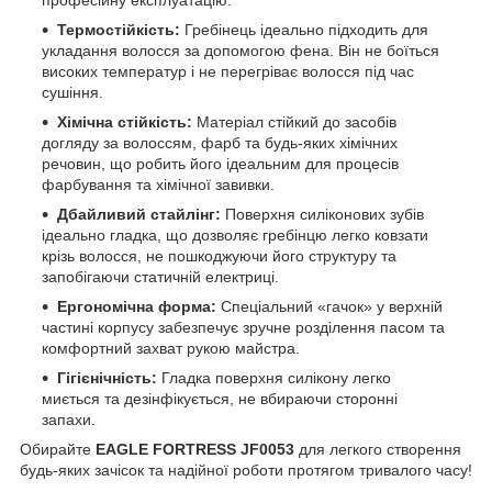
Термостійкість:
Гребінець ідеально підходить для
укладання волосся за допомогою фена. Він не боїться
високих температур і не перегріває волосся під час
сушіння.
Хімічна стійкість:
Матеріал стійкий до засобів
догляду за волоссям, фарб та будь-яких хімічних
речовин, що робить його ідеальним для процесів
фарбування та хімічної завивки.
Дбайливий стайлінг:
Поверхня силіконових зубів
ідеально гладка, що дозволяє гребінцю легко ковзати
крізь волосся, не пошкоджуючи його структуру та
запобігаючи статичній електриці.
Ергономічна форма:
Спеціальний «гачок» у верхній
частині корпусу забезпечує зручне розділення пасом та
комфортний захват рукою майстра.
Гігієнічність:
Гладка поверхня силікону легко
миється та дезінфікується, не вбираючи сторонні
запахи.
​Обирайте
EAGLE FORTRESS JF0053
для легкого створення
будь-яких зачісок та надійної роботи протягом тривалого часу!