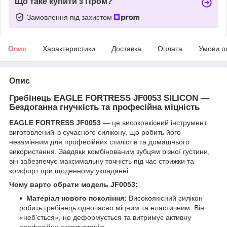
Що таке купити з Пром?
Замовлення під захистом
Опис
Характеристики
Доставка
Оплата
Умови п
Опис
Гребінець EAGLE FORTRESS JF0053 SILICON —
Бездоганна гнучкість та професійна міцність
EAGLE FORTRESS JF0053
— це високоякісний інструмент,
виготовлений із сучасного силікону, що робить його
незамінним для професійних стилістів та домашнього
використання. Завдяки комбінованим зубцям різної густини,
він забезпечує максимальну точність під час стрижки та
комфорт при щоденному укладанні.
Чому варто обрати модель JF0053:
Матеріал нового покоління:
Високоякісний силікон
робить гребінець одночасно міцним та еластичним. Він
«неб'ється», не деформується та витримує активну
професійну експлуатацію.