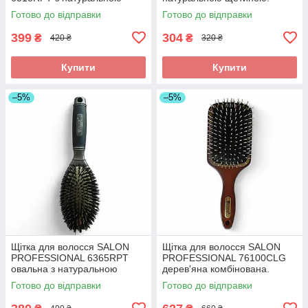
щетиною та нейлоном.
Прямокутна щітка для блиску
Готово до відправки
Готово до відправки
Брашинг для стайлінгу.
та об'єму.
399
304
₴
₴
420 ₴
320 ₴
Купити
Купити
–5%
–5%
Щітка для волосся SALON
Щітка для волосся SALON
PROFESSIONAL 6365RPT
PROFESSIONAL 76100CLG
овальна з натуральною
дерев'яна комбінована.
щетиною. Масажний
Масажний гребінець з
Готово до відправки
Готово до відправки
гребінець для блиску та
натуральною щетиною та
об'єму.
нейлоном.