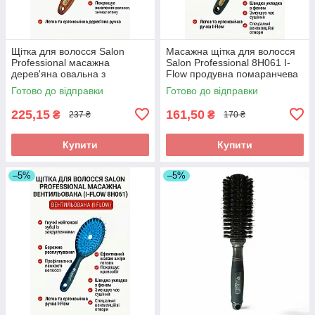
Щітка для волосся Salon
Масажна щітка для волосся
Professional масажна
Salon Professional 8H061 I-
дерев'яна овальна з
Flow продувна помаранчева
комбінованою щетиною
(19 см)
Готово до відправки
Готово до відправки
(7696CLG)
225,15
161,50
₴
₴
237 ₴
170 ₴
Купити
Купити
–5%
–5%