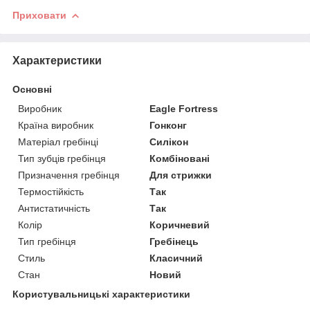
Приховати
Характеристики
Основні
Виробник
Eagle Fortress
Країна виробник
Гонконг
Матеріал гребінці
Силікон
Тип зубців гребінця
Комбіновані
Призначення гребінця
Для стрижки
Термостійкість
Так
Антистатичність
Так
Колір
Коричневий
Тип гребінця
Гребінець
Стиль
Класичний
Стан
Новий
Користувальницькі характеристики