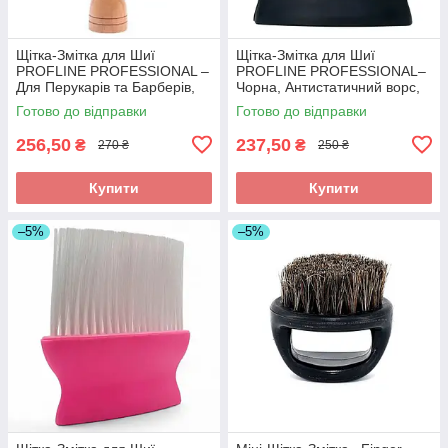
Щітка-Змітка для Шиї
Щітка-Змітка для Шиї
PROFLINE PROFESSIONAL –
PROFLINE PROFESSIONAL–
Для Перукарів та Барберів,
Чорна, Антистатичний ворс,
для видалення зрізаного
для Перукарів та Берберів.
Готово до відправки
Готово до відправки
волосся. Арт S002
Арт NB1
256,50
237,50
₴
₴
270 ₴
250 ₴
Купити
Купити
–5%
–5%