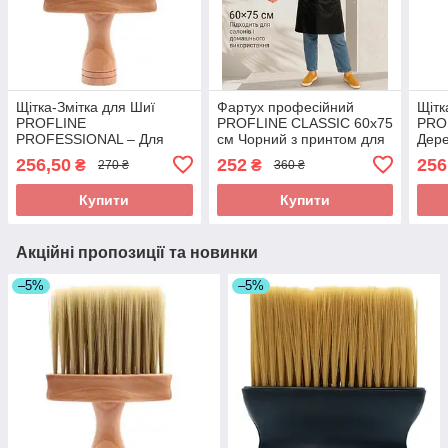
Щітка-Змітка для Шиї
Фартух професійний
Щітк
PROFLINE
PROFLINE CLASSIC 60х75
PRO
PROFESSIONAL – Для
см Чорний з принтом для
Дере
Перукарів та Барберів,
перукаря та майстра
М'як
256,50
252
256
₴
₴
270 ₴
360 ₴
для видалення зрізаного
манікюру Арт.:БЧ6075
Делі
волосся. Арт S002
NB1
Купити
Купити
Акційні пропозиції та новинки
–5%
–5%