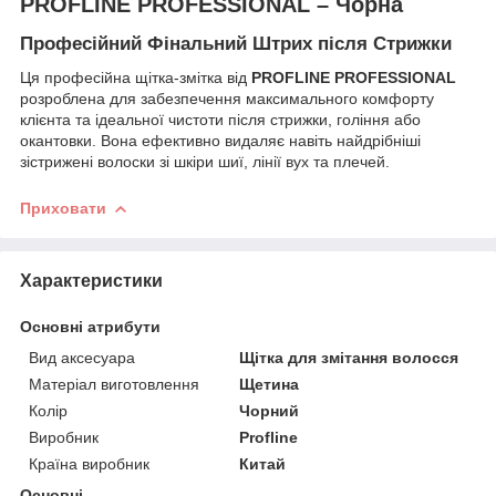
PROFLINE PROFESSIONAL – Чорна
Професійний Фінальний Штрих після Стрижки
​Ця професійна щітка-змітка від
PROFLINE PROFESSIONAL
розроблена для забезпечення максимального комфорту
клієнта та ідеальної чистоти після стрижки, гоління або
окантовки. Вона ефективно видаляє навіть найдрібніші
зістрижені волоски зі шкіри шиї, лінії вух та плечей.
Приховати
Характеристики
Основні атрибути
Вид аксесуара
Щітка для змітання волосся
Матеріал виготовлення
Щетина
Колір
Чорний
Виробник
Profline
Країна виробник
Китай
Основні