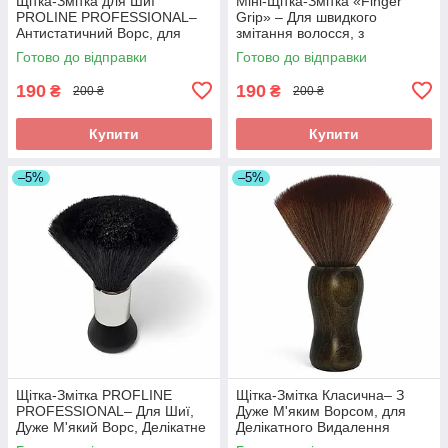
Щітка-Змітка для Шиї
Міні-Щітка-Змітка «Finger
PROLINE PROFESSIONAL–
Grip» – Для швидкого
Антистатичний Ворс, для
змітання волосся, з
Барберів та Перукарів. Арт
фіксатором на палець
Готово до відправки
Готово до відправки
NB2C
(Барбер-аксесуар). Арт FG01
190
190
₴
₴
200 ₴
200 ₴
Купити
Купити
–5%
–5%
Щітка-Змітка PROFLINE
​Щітка-Змітка Класична– З
PROFESSIONAL– Для Шиї,
Дуже М'яким Ворсом, для
Дуже М'який Ворс, Делікатне
Делікатного Видалення
Видалення Волосся. Арт
Зрізаного Волосся. Арт