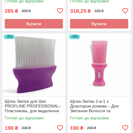
Готово до відправки
Готово до відправки
РР1В
12РР4
285
318,25
₴
₴
300 ₴
335 ₴
Купити
Купити
–5%
–5%
Щітка-Змітка для Шиї
Щітка-Змітка 2-в-1 з
PROFLINE PROFESSIONAL–
Дозатором рожева – Для
Пластикова, для видалення
Змітання Волосся та
зрізаного волосся. Арт
Нанесення Тальку/Пудри
Готово до відправки
Готово до відправки
РР12М
(Професійна). Арт ТП101
190
190
₴
₴
200 ₴
200 ₴