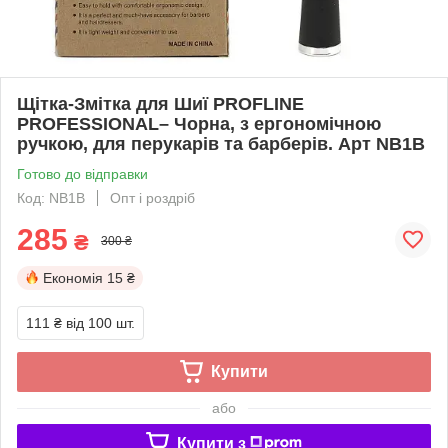
Щітка-Змітка для Шиї PROFLINE
PROFESSIONAL– Чорна, з ергономічною
ручкою, для перукарів та барберів. Арт NB1B
Готово до відправки
Код: NB1B
Опт і роздріб
285
₴
300 ₴
Економія
15 ₴
111 ₴
від 100 шт.
Купити
або
Купити з