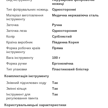
ножиці
Тип філірувальних ножиць
Односторонні
Матеріал виготовлення
Медична нержавіюча сталь
інструменту
Заточка
Ручна
Заточка леза
Одностороння
Колір
Сріблястий
Країна виробник
Південна Корея
Форма робочих країв
Пряма
інструменту
Вага інструменту
100 г
Форма ручки
Ергономічна
Тип упаковки
Пластиковий блістер
Комплектація інструменту
Знімний підсилювач ходу
Так
Змінні кільця
Так
Інструмент для
Так
регулювання гвинта
Користувальницькі характеристики