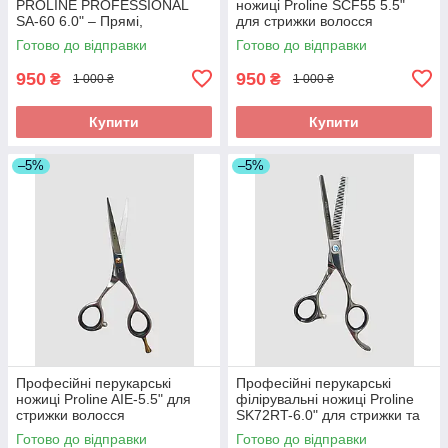
PROLINE PROFESSIONAL
ножиці Proline SCF55 5.5"
SA-60 6.0" – Прямі,
для стрижки волосся
Професійні, для перукарів.
Готово до відправки
Готово до відправки
950
950
₴
₴
1 000 ₴
1 000 ₴
Купити
Купити
–5%
–5%
Професійні перукарські
Професійні перукарські
ножиці Proline AIE-5.5" для
філірувальні ножиці Proline
стрижки волосся
SK72RT-6.0" для стрижки та
текстурування волосся
Готово до відправки
Готово до відправки