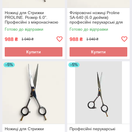
​Ножиці для Стрижки
Філіровочні ножиці Proline
PROLINE. Розмір 6.0".
SA-640 (6.0 дюймів)
Професійні з мікронасічкою
професійні перукарські для
для точного зрізу волосся,
стрижки та текстурування
Готово до відправки
Готово до відправки
для перукарів.Арт D8-6.0"
волосся. Арт SA-640
988
988
₴
₴
1 040 ₴
1 040 ₴
Купити
Купити
–5%
–5%
Ножиці для Стрижки
Професійні перукарські