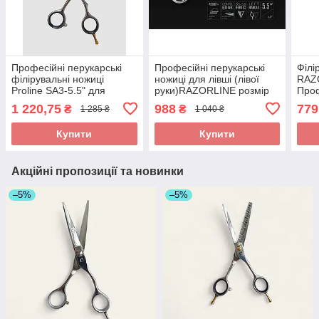
Професійні перукарські
Професійні перукарські
Філі
філірувальні ножиці
ножиці для лівші (лівої
RAZO
Proline SA3-5.5" для
руки)RAZORLINE розмір
Проф
стрижки та текстурування
5.5" дюймів. Гострі ножиці
воло
1 220,75
988
779
₴
₴
1 285 ₴
1 040 ₴
волосся
для шульги. Арт R8L
Купити
Купити
Акційні пропозиції та новинки
–5%
–5%