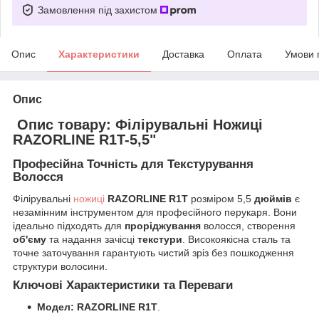
Замовлення під захистом
Опис
Характеристики
Доставка
Оплата
Умови 
Опис
Опис товару: Філірувальні Ножиці
RAZORLINE R1T-5,5"
Професійна Точність для Текстурування
Волосся
​Філірувальні
ножиці
RAZORLINE R1T
розміром 5,5
дюймів
є
незамінним інструментом для професійного перукаря. Вони
ідеально підходять для
проріджування
волосся, створення
об'єму
та надання зачісці
текстури
. Високоякісна сталь та
точне заточування гарантують чистий зріз без пошкодження
структури волосини.
Ключові Характеристики та Переваги
Модел: RAZORLINE R1T
.