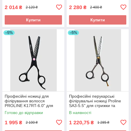
2 014
2 280
₴
₴
2 120 ₴
2 400 ₴
Купити
Купити
–5%
–5%
Професійні ножиці для
Професійні перукарські
філірування волосся
філірувальні ножиці Proline
PROLINE K17RT-6.0" для
SA3-5.5" для стрижки та
стрижки та текстуріровання
текстурування волосся
Готово до відправки
В наявності
волосся
1 995
1 220,75
₴
₴
2 100 ₴
1 285 ₴