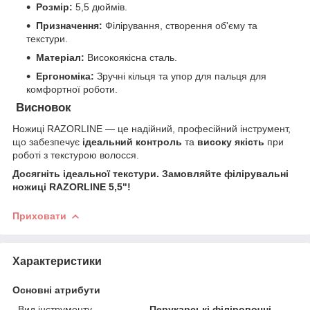
Розмір:
5,5 дюймів.
Призначення:
Філірування, створення об'єму та
текстури.
Матеріал:
Високоякісна сталь.
Ергономіка:
Зручні кільця та упор для пальця для
комфортної роботи.
Висновок
​Ножиці RAZORLINE — це надійний, професійний інструмент,
що забезпечує
ідеальний контроль
та
високу якість
при
роботі з текстурою волосся.
Досягніть ідеальної текстури. Замовляйте філірувальні
ножиці RAZORLINE 5,5"!
Приховати
Характеристики
Основні атрибути
Вид інструменту
Перукарські філіровочні