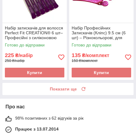
Набір затискачів для волосся
Набір Професійних
Perfect Fit CRЕATION® 6 шт–
Затискачів (Кліпс) 9.5 см (6
Професійні з силіконовою
шт) – Різнокольорові, для
смужкою проти ковзання та
секціонування та
Готово до відправки
Готово до відправки
заломів. Арт 5468
фарбування. Арт.: 30245
225
135
₴/набір
₴/комплект
250 ₴/набір
150 ₴/комплект
Купити
Купити
Показати ще
Про нас
98% позитивних з 62 відгуків за рік
Працює з 13.07.2014