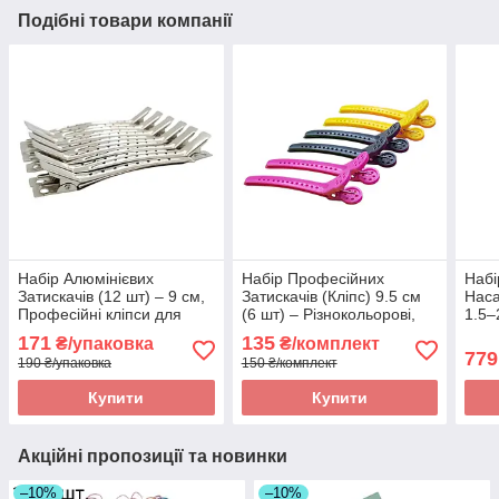
Подібні товари компанії
​Набір Алюмінієвих
Набір Професійних
Набі
Затискачів (12 шт) – 9 см,
Затискачів (Кліпс) 9.5 см
Наса
Професійні кліпси для
(6 шт) – Різнокольорові,
1.5–
укладання та фіксації
для секціонування та
Andi
171
135
₴/упаковка
₴/комплект
пасм. Арт.: 2345678
фарбування. Арт.: 30245
(та і
779
190 ₴/упаковка
150 ₴/комплект
124
Купити
Купити
Акційні пропозиції та новинки
–10%
–10%