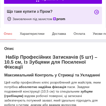
Що таке купити з Пром?
Замовлення під захистом
Опис
Характеристики
Доставка
Оплата
Умови п
Опис
Набір Професійних Затискачів (5 шт) –
10.5 см, Із Зубцями для Посиленої
Фіксації
Максимальний Контроль у Стрижці та Укладанні
​Цей набір професійних кліпс розроблений для майстрів, яким
потрібна
абсолютно надійна фіксація
пасм. Завдяки
подовженій конструкції (10,5 см) та спеціальним
зубцям
(гребінцям)
вздовж робочої поверхні, ці затискачі
забезпечують потужний захват, який ідеально підходить для
роботи з густим, довгим або важким волоссям.