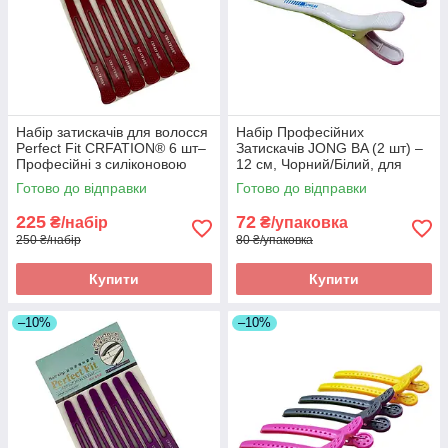
Набір затискачів для волосся
Набір Професійних
Perfect Fit CRFATION® 6 шт–
Затискачів JONG BA (2 шт) –
Професійні з силіконовою
12 см, Чорний/Білий, для
смужкою проти ковзання та
стрижки та секціонування.
Готово до відправки
Готово до відправки
заломів. Арт 2346
Арт.: 126797
225
72
₴/набір
₴/упаковка
250 ₴/набір
80 ₴/упаковка
Купити
Купити
–10%
–10%