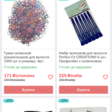
Гумки силіконові
Набір затискачів для волосся
різнокольорові для волосся
Perfect Fit CRЕATION® 6 шт–
1000 шт. в упаковці. Арт.:
Професійні з силіконовою
122489
смужкою проти ковзання та
Готово до відправки
Готово до відправки
зломів. Арт2324
171
225
₴/упаковка
₴/набір
190 ₴/упаковка
250 ₴/набір
Купити
Купити
–10%
–10%