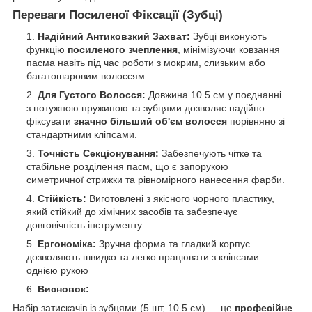
Переваги Посиленої Фіксації (Зубці)
Надійний Антиковзкий Захват:
Зубці виконують
функцію
посиленого зчеплення
, мінімізуючи ковзання
пасма навіть під час роботи з мокрим, слизьким або
багатошаровим волоссям.
Для Густого Волосся:
Довжина 10.5 см у поєднанні
з потужною пружиною та зубцями дозволяє надійно
фіксувати
значно більший об'єм волосся
порівняно зі
стандартними кліпсами.
Точність Секціонування:
Забезпечують чітке та
стабільне розділення пасм, що є запорукою
симетричної стрижки та рівномірного нанесення фарби.
Стійкість:
Виготовлені з якісного чорного пластику,
який стійкий до хімічних засобів та забезпечує
довговічність інструменту.
Ергономіка:
Зручна форма та гладкий корпус
дозволяють швидко та легко працювати з кліпсами
однією рукою
Висновок:
​Набір затискачів із зубцями (5 шт, 10.5 см) — це
професійне