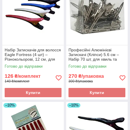
Набір Затискачів для волосся
Професійні Алюмінієві
Eagle Fortress (4 шт) –
Затискачі (Кліпси) 5.6 см –
Різнокольорові, 12 см, для
Набір 70 шт, для хвиль та
секціонування та
фіксації пасм. Арт.: 47651
Готово до відправки
Готово до відправки
фарбування. Арт JB0022
126
270
₴/комплект
₴/упаковка
140 ₴/комплект
300 ₴/упаковка
Купити
Купити
–10%
–10%