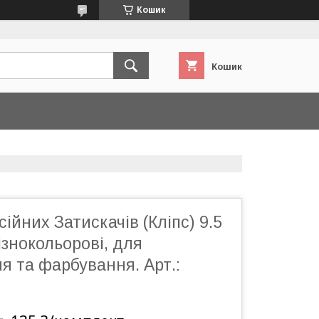
Кошик
Кошик
ійних Затискачів (Кліпс) 9.5
ізнокольорові, для
я та фарбування. Арт.: