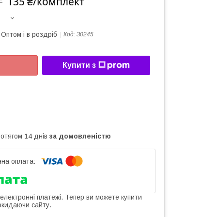
135 ₴/комплект
т
Оптом і в роздріб
Код:
З0245
Купити з
ротягом 14 днів
за домовленістю
 електронні платежі. Тепер ви можете купити
окидаючи сайту.