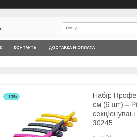
m
АС
КОНТАКТЫ
ДОСТАВКА И ОПЛАТА
Набір Профес
–10%
см (6 шт) – Р
секціонуванн
30245