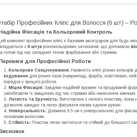
Набір Професійних Кліпс для Волосся (6 шт) – Різ
Надійна Фіксація та Кольоровий Контроль
Цей комплект професійних кліпс є базовим аксесуаром для будь-яког
кладається з
6 штук
різнокольорових затискачів, що допомагає
ві
а голові під час складних технік фарбування або стрижки.
Переваги для Професійної Роботи
Кольорове Секціонування:
Наявність кліпс різних кольорів
кодування
для різних пасм (наприклад, фарба, освітлювач, нейт
порядок у процесі роботи.
Міцна Фіксація:
Завдяки надійній пружині та продуманій форм
запобігаючи їх зміщенню під час стрижки або нанесення хімічних 
Легкість та Зручність:
Виготовлені з легкого пластику, вони
дозволяє швидко та легко фіксувати пасма однією рукою.
Універсальність:
Довжина 9.5 см є універсальною для фіксації
чоловічим волоссям.
Стійкість:
Пластик легко чиститься та стійкий до більшості са
Висновок