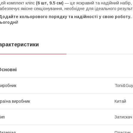
Цей комплект кліпс
(6 шт, 9.5 см)
— це яскравий та надійний набір,
абезпечує якісне секціонування, необхідне для ідеального результ
одайте кольорового порядку та надійності у свою роботу. 
ьогодні!
арактеристики
Основні
иробник
Toni&Gu
раїна виробник
Китай
ип
Затискач
атеріал
Пластик