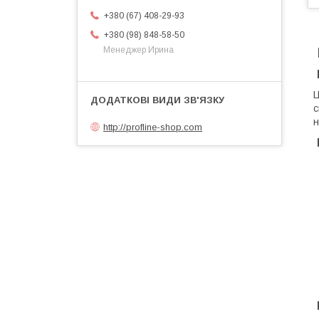
+380 (67) 408-29-93
+380 (98) 848-58-50
Менеджер Ирина
​
с
н
http://profline-shop.com