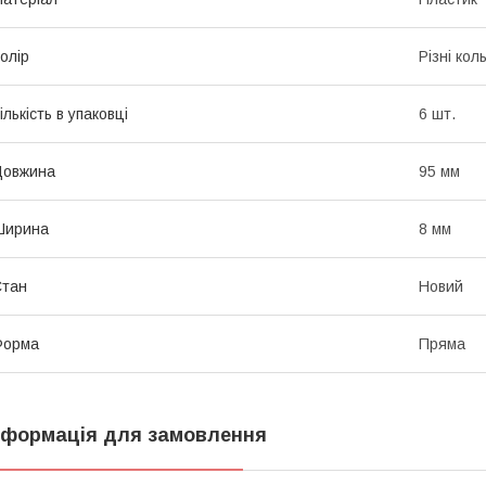
олір
Різні кол
ількість в упаковці
6 шт.
Довжина
95 мм
Ширина
8 мм
Стан
Новий
Форма
Пряма
нформація для замовлення