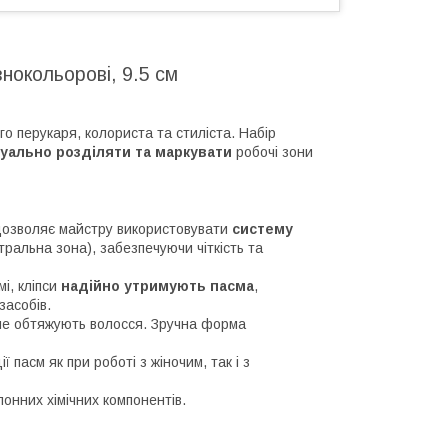
нокольорові, 9.5 см
о перукаря, колориста та стиліста. Набір
зуально розділяти та маркувати
робочі зони
 дозволяє майстру використовувати
систему
ральна зона), забезпечуючи чіткість та
і, кліпси
надійно утримують пасма
,
засобів.
 не обтяжують волосся. Зручна форма
 пасм як при роботі з жіночим, так і з
лонних хімічних компонентів.