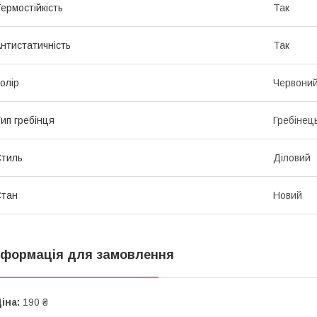
ермостійкість
Так
нтистатичність
Так
олір
Червони
ип гребінця
Гребінец
тиль
Діловий
Стан
Новий
нформація для замовлення
іна:
190 ₴