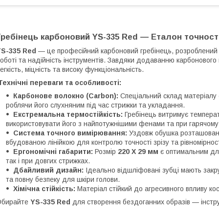
Гребінець карбоновий YS-335 Red — Еталон точності
YS-335 Red
— це професійний карбоновий гребінець, розроблений дл
оботі та надійність інструментів. Завдяки додаванню карбонового 
егкість, міцність та високу функціональність.
ехнічні переваги та особливості:
Карбонове волокно (Carbon):
Спеціальний склад матеріалу 
роблячи його слухняним під час стрижки та укладання.
Екстремальна термостійкість:
Гребінець витримує темпера
використовувати його з найпотужнішими фенами та при гарячому 
Система точного вимірювання:
Уздовж обушка розташовані
вбудованою лінійкою для контролю точності зрізу та рівномірност
Ергономічні габарити:
Розмір
220 Х 29 мм
є оптимальним для
так і при довгих стрижках.
Дбайливий дизайн:
Ідеально відшліфовані зубці мають закру
та повну безпеку для шкіри голови.
Хімічна стійкість:
Матеріал стійкий до агресивного впливу кос
Обирайте
YS-335 Red
для створення бездоганних образів — інструм