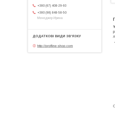
+380 (67) 408-29-93
+380 (98) 848-58-50
Менеджер Ирина
р
л
Т
http://profline-shop.com
​