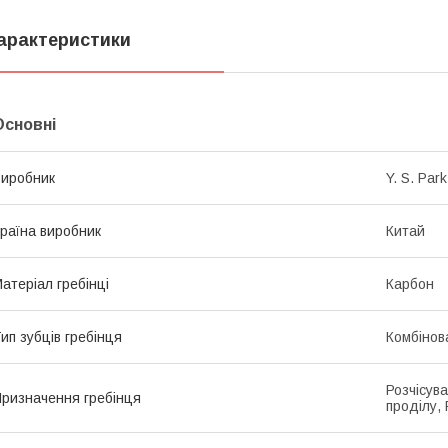
арактеристики
Основні
иробник
Y. S. Park
раїна виробник
Китай
атеріал гребінці
Карбон
ип зубців гребінця
Комбінов
Розчісув
ризначення гребінця
проділу,