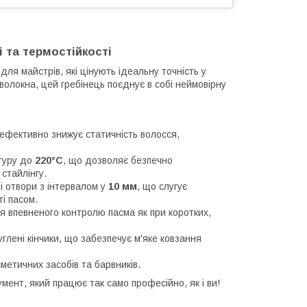
 та термостійкості
я майстрів, які цінують ідеальну точність у
волокна, цей гребінець поєднує в собі неймовірну
ефективно знижує статичність волосся,
туру до
220°C
, що дозволяє безпечно
стайлінгу.
 отвори з інтервалом у
10 мм
, що слугує
і пасом.
 впевненого контролю пасма як при коротких,
глені кінчики, що забезпечує м'яке ковзання
метичних засобів та барвників.
ент, який працює так само професійно, як і ви!