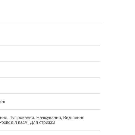
ані
ання, Тупіровання, Начісування, Виділення
 Розподіл пасм, Для стрижки