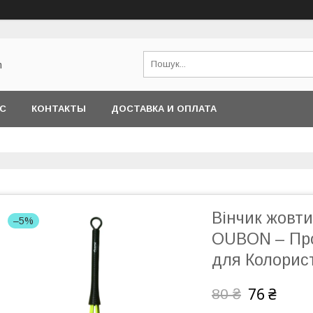
m
АС
КОНТАКТЫ
ДОСТАВКА И ОПЛАТА
Вінчик жовт
–5%
OUBON – Про
для Колорист
76 ₴
80 ₴