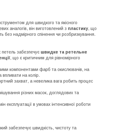
інструментом для швидкого та якісного
евих аналогів, він виготовлений з
пластику
, що
ть без надмірного спінення чи розбризкування.
х петель забезпечує
швидке та ретельне
енції
, що є критичним для рівномірного
ними компонентами фарб та окислювачів, на
а впливати на колір.
ртний захват, а невелика вага робить процес
мішування різних масок, доглядових та
ін експлуатації в умовах інтенсивної роботи
який забезпечує швидкість, чистоту та