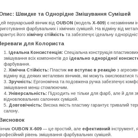
Опис: Швидке та Однорідне Змішування Сумішей
Цей перукарський вінчик від
OUBON
(модель
X-609
) є незамінним 
риготування фарбувальних і хімічних сумішей. На відміну від метал
арантує його
хімічну стійкість
та забезпечує ідеальну однорідніс
Переваги для Колориста
Ідеальна Консистенція:
Спеціальна конструкція пластикови
змішування всіх компонентів до
ідеально однорідної консист
фарбування.
Хімічна Стійкість:
Пластик
не вступає в реакцію
з агресив
відміну від деяких металевих вінчиків, які можуть окислюватися т
Зручність:
Ергономічна та подовжена ручка забезпечує комфо
змішування менш стомлюючим.
Універсальність:
Підходить не тільки для фарб, але й для з
відновлювальних салонних сумішей.
Довговічність:
Висока якість пластику гарантує тривалий терм
салону.
Висновок
Вінчик
OUBON X-609
— це простий, але
ефективний
інструмент, 
рофесійний рівень змішування фарбувальних сумішей.