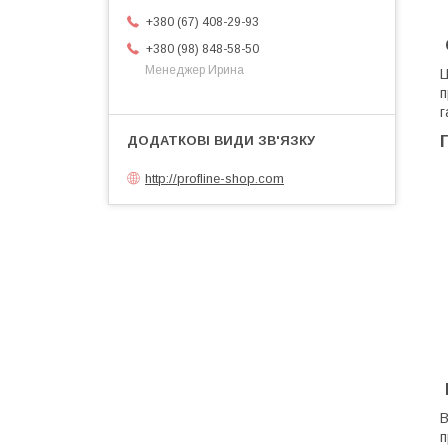
+380 (67) 408-29-93
+380 (98) 848-58-50
Менеджер Ирина
​
п
г
http://profline-shop.com
​
п