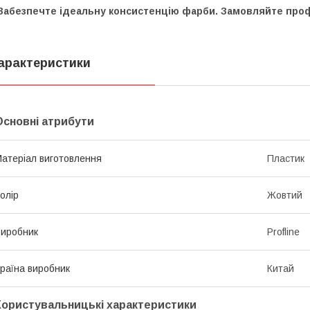
Забезпечте ідеальну консистенцію фарби. Замовляйте проф
арактеристики
Основні атрибути
атеріал виготовлення
Пластик
олір
Жовтий
иробник
Profline
раїна виробник
Китай
Користувальницькі характеристики