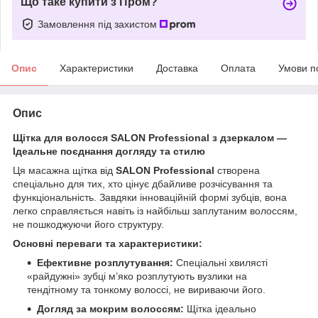
Що таке купити з Пром?
Замовлення під захистом
Опис
Характеристики
Доставка
Оплата
Умови п
Опис
Щітка для волосся SALON Professional з дзеркалом —
Ідеальне поєднання догляду та стилю
​Ця масажна щітка від
SALON Professional
створена
спеціально для тих, хто цінує дбайливе розчісування та
функціональність. Завдяки інноваційній формі зубців, вона
легко справляється навіть із найбільш заплутаним волоссям,
не пошкоджуючи його структуру.
Основні переваги та характеристики:
Ефективне розплутування:
Спеціальні хвилясті
«райдужні» зубці м’яко розплутують вузлики на
тендітному та тонкому волоссі, не вириваючи його.
Догляд за мокрим волоссям:
Щітка ідеально