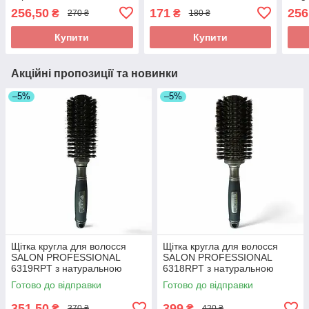
гребінець Hollow Comb
дзеркалом. Антистатична
Маса
256,50
171
256
₴
₴
270 ₴
180 ₴
для мокрого та сухого
щітка для розплутування
дета
волосся.
мокрого та тендітного
розч
Купити
Купити
волосся.
Акційні пропозиції та новинки
–5%
–5%
Щітка кругла для волосся
Щітка кругла для волосся
SALON PROFESSIONAL
SALON PROFESSIONAL
6319RPT з натуральною
6318RPT з натуральною
щетиною та нейлоном.
щетиною та нейлоном.
Готово до відправки
Готово до відправки
Брашинг для стайлінгу.
Брашинг для стайлінгу.
351,50
399
₴
₴
370 ₴
420 ₴