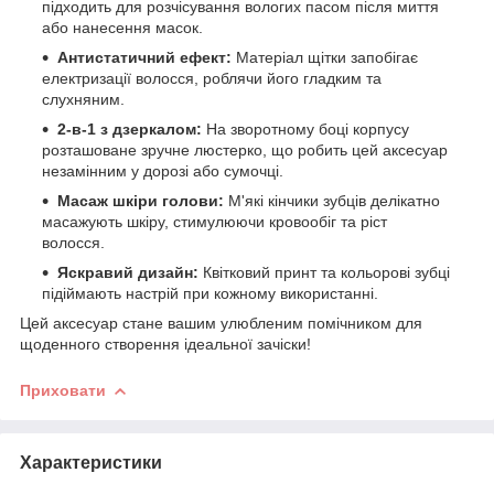
підходить для розчісування вологих пасом після миття
або нанесення масок.
Антистатичний ефект:
Матеріал щітки запобігає
електризації волосся, роблячи його гладким та
слухняним.
2-в-1 з дзеркалом:
На зворотному боці корпусу
розташоване зручне люстерко, що робить цей аксесуар
незамінним у дорозі або сумочці.
Масаж шкіри голови:
М'які кінчики зубців делікатно
масажують шкіру, стимулюючи кровообіг та ріст
волосся.
Яскравий дизайн:
Квітковий принт та кольорові зубці
підіймають настрій при кожному використанні.
​Цей аксесуар стане вашим улюбленим помічником для
щоденного створення ідеальної зачіски!
Приховати
Характеристики