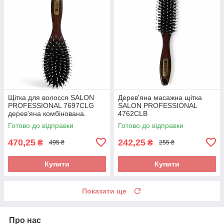
Щітка для волосся SALON
Дерев'яна масажна щітка
PROFESSIONAL 7697CLG
SALON PROFESSIONAL
дерев'яна комбінована.
4762CLB
Масажний гребінець з
Готово до відправки
Готово до відправки
натуральною щетиною та
нейлоном.
470,25
242,25
₴
₴
495 ₴
255 ₴
Купити
Купити
Показати ще
Про нас