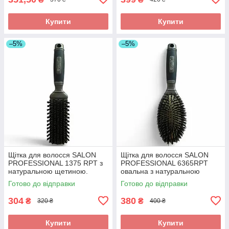
Купити
Купити
–5%
–5%
Щітка для волосся SALON
Щітка для волосся SALON
PROFESSIONAL 1375 RPT з
PROFESSIONAL 6365RPT
натуральною щетиною.
овальна з натуральною
Прямокутна щітка для блиску
щетиною. Масажний
Готово до відправки
Готово до відправки
та об'єму.
гребінець для блиску та
об'єму.
304
380
₴
₴
320 ₴
400 ₴
Купити
Купити