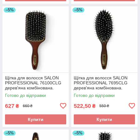
–5%
–5%
Щітка для волосся SALON
Щітка для волосся SALON
PROFESSIONAL 76100CLG
PROFESSIONAL 7695CLG
дерев'яна комбінована.
дерев'яна комбінована.
Масажний гребінець з
Масажний гребінець з
Готово до відправки
Готово до відправки
натуральною щетиною та
натуральною щетиною та
нейлоном.
нейлоном.
627
522,50
₴
₴
660 ₴
550 ₴
Купити
Купити
–5%
–5%