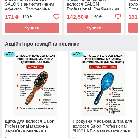
SALON з антистатичним
волосся SALON
вол
ефектом. Професійна
Professional. Гребінець на
Prof
пневматична щітка для
пневмоподушці з
пнев
171
142,50
161
₴
₴
180 ₴
150 ₴
розчісування та масажу
кумедним малюнком для
кум
голови.
легкого розчісування. Арт
легк
Купити
Купити
278
354
Акційні пропозиції та новинки
–5%
–5%
Щітка для волосся Salon
Продувна масажна щітка для
Professional масажна
волосся Salon Professional
дерев'яна овальна з
8H061 I-Flow малувата синя
комбінованою щетиною