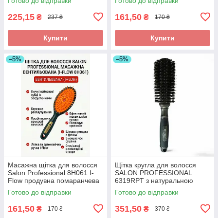
Готово до відправки
Готово до відправки
(7696CLG)
225,15
161,50
₴
₴
237 ₴
170 ₴
Купити
Купити
–5%
–5%
Масажна щітка для волосся
Щітка кругла для волосся
Salon Professional 8H061 I-
SALON PROFESSIONAL
Flow продувна помаранчева
6319RPT з натуральною
(19 см)
щетиною та нейлоном.
Готово до відправки
Готово до відправки
Брашинг для стайлінгу.
161,50
351,50
₴
₴
170 ₴
370 ₴