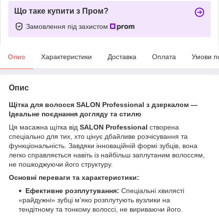
Що таке купити з Пром?
Замовлення під захистом
Опис
Характеристики
Доставка
Оплата
Умови п
Опис
Щітка для волосся SALON Professional з дзеркалом —
Ідеальне поєднання догляду та стилю
​Ця масажна щітка від
SALON Professional
створена
спеціально для тих, хто цінує дбайливе розчісування та
функціональність. Завдяки інноваційній формі зубців, вона
легко справляється навіть із найбільш заплутаним волоссям,
не пошкоджуючи його структуру.
Основні переваги та характеристики:
Ефективне розплутування:
Спеціальні хвилясті
«райдужні» зубці м’яко розплутують вузлики на
тендітному та тонкому волоссі, не вириваючи його.