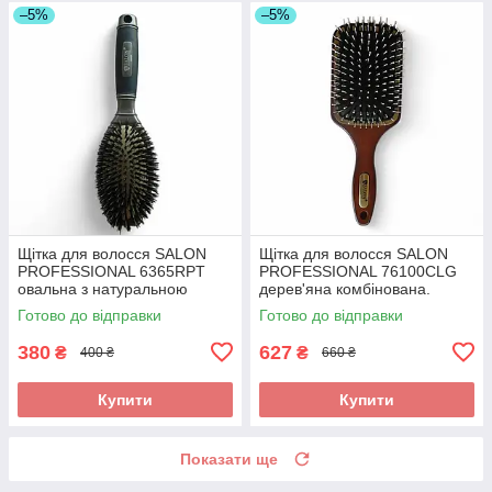
–5%
–5%
Щітка для волосся SALON
Щітка для волосся SALON
PROFESSIONAL 6365RPT
PROFESSIONAL 76100CLG
овальна з натуральною
дерев'яна комбінована.
щетиною. Масажний
Масажний гребінець з
Готово до відправки
Готово до відправки
гребінець для блиску та
натуральною щетиною та
об'єму.
нейлоном.
380
627
₴
₴
400 ₴
660 ₴
Купити
Купити
Показати ще