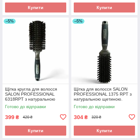
Купити
Купити
–5%
–5%
Щітка кругла для волосся
Щітка для волосся SALON
SALON PROFESSIONAL
PROFESSIONAL 1375 RPT з
6318RPT з натуральною
натуральною щетиною.
щетиною та нейлоном.
Прямокутна щітка для блиску
Готово до відправки
Готово до відправки
Брашинг для стайлінгу.
та об'єму.
399
304
₴
₴
420 ₴
320 ₴
Купити
Купити