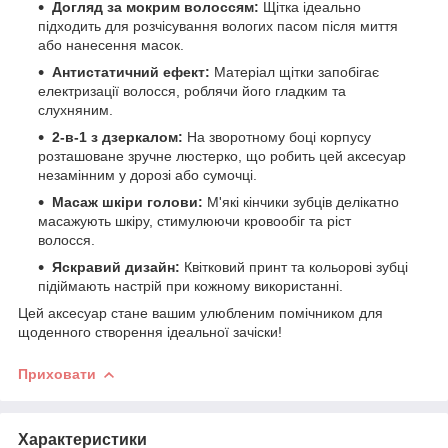
Догляд за мокрим волоссям:
Щітка ідеально
підходить для розчісування вологих пасом після миття
або нанесення масок.
Антистатичний ефект:
Матеріал щітки запобігає
електризації волосся, роблячи його гладким та
слухняним.
2-в-1 з дзеркалом:
На зворотному боці корпусу
розташоване зручне люстерко, що робить цей аксесуар
незамінним у дорозі або сумочці.
Масаж шкіри голови:
М'які кінчики зубців делікатно
масажують шкіру, стимулюючи кровообіг та ріст
волосся.
Яскравий дизайн:
Квітковий принт та кольорові зубці
підіймають настрій при кожному використанні.
​Цей аксесуар стане вашим улюбленим помічником для
щоденного створення ідеальної зачіски!
Приховати
Характеристики