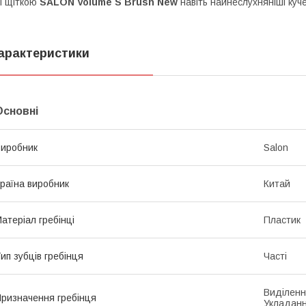
Зі щіткою
SALON Volume S Brush New
навіть найнеслухняніші куч
арактеристики
Основні
иробник
Salon
раїна виробник
Китай
атеріал гребінці
Пластик
ип зубців гребінця
Часті
Виділенн
ризначення гребінця
Укладан