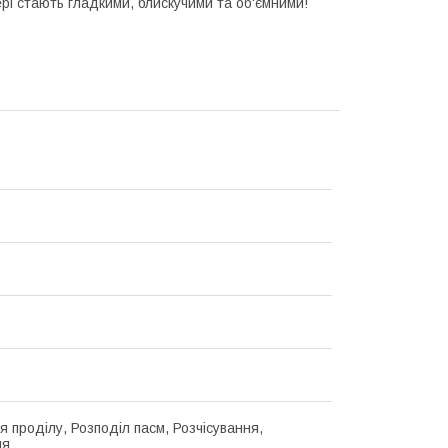
ері стають гладкими, блискучими та об'ємними!
я проділу, Розподіл пасм, Розчісування,
ня