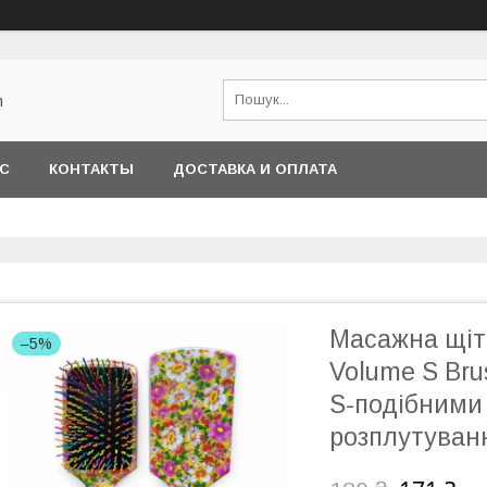
m
АС
КОНТАКТЫ
ДОСТАВКА И ОПЛАТА
Масажна щіт
–5%
Volume S Bru
S-подібними
розплутуванн