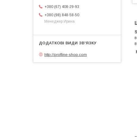
+380 (67) 408-29-93
+380 (98) 848-58-50
Менеджер Ирина
в
в
К
http://profline-shop.com