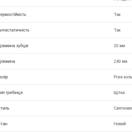
ермостійкість
Так
нтистатичність
Так
овжина зубців
20 мм
Довжина
240 мм
олір
Різні кол
ип гребінця
Щітка
тиль
Святкови
Стан
Новий