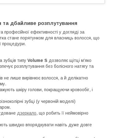
н та дбайливе розплутування
 професійної ефективності у догляді за
щітка стане порятунком для власниць волосся, що
ої процедури.
 зубців типу
Volume S
дозволяє щітці м'яко
зпечує розплутування без болісного натягу та
ів не лише вирівнює волосся, а й делікатно
му.
сажують шкіру голови, покращуючи кровообіг, і
ізноколірні зубці (у червоній моделі)
аром.
будоване
дзеркало
, що робить її неймовірно
ють швидко впорядкувати навіть дуже довге