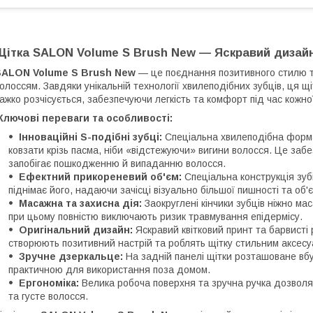
Щітка SALON Volume S Brush New — Яскравий дизай
SALON Volume S Brush New
— це поєднання позитивного стилю та
олоссям. Завдяки унікальній технології хвилеподібних зубців, ця 
ажко розчісується, забезпечуючи легкість та комфорт під час кожн
лючові переваги та особливості:
Інноваційні S-подібні зубці:
Спеціальна хвилеподібна форма
ковзати крізь пасма, ніби «відстежуючи» вигини волосся. Це забе
запобігає пошкодженню й випаданню волосся.
Ефектний прикореневий об'єм:
Спеціальна конструкція зуб
піднімає його, надаючи зачісці візуально більшої пишності та об'є
Масажна та захисна дія:
Заокруглені кінчики зубців ніжно ма
при цьому повністю виключають ризик травмування епідермісу.
Оригінальний дизайн:
Яскравий квітковий принт та барвисті р
створюють позитивний настрій та роблять щітку стильним аксесу
Зручне дзеркальце:
На задній панелі щітки розташоване в
практичною для використання поза домом.
Ергономіка:
Велика робоча поверхня та зручна ручка дозволя
та густе волосся.