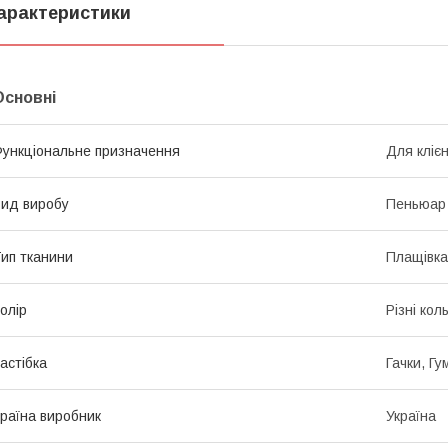
арактеристики
Основні
ункціональне призначення
Для кліє
ид виробу
Пеньюар
ип тканини
Плащівка
олір
Різні кол
астібка
Гачки, Гу
раїна виробник
Україна