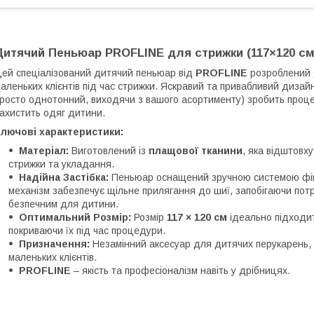
Дитячий Пеньюар PROFLINE для стрижки (117×120 см
Цей спеціалізований дитячий пеньюар від
PROFLINE
розроблений 
аленьких клієнтів під час стрижки. Яскравий та привабливий дизайн
росто однотонний, виходячи з вашого асортименту) зробить проц
ахистить одяг дитини.
лючові характеристики:
Матеріал:
Виготовлений із
плащової тканини
, яка відштовх
стрижки та укладання.
Надійна Застібка:
Пеньюар оснащений зручною системою фік
механізм забезпечує щільне прилягання до шиї, запобігаючи потр
безпечним для дитини.
Оптимальний Розмір:
Розмір
117 × 120 см
ідеально підходить
покриваючи їх під час процедури.
Призначення:
Незамінний аксесуар для дитячих перукарень, б
маленьких клієнтів.
PROFLINE
– якість та професіоналізм навіть у дрібницях.