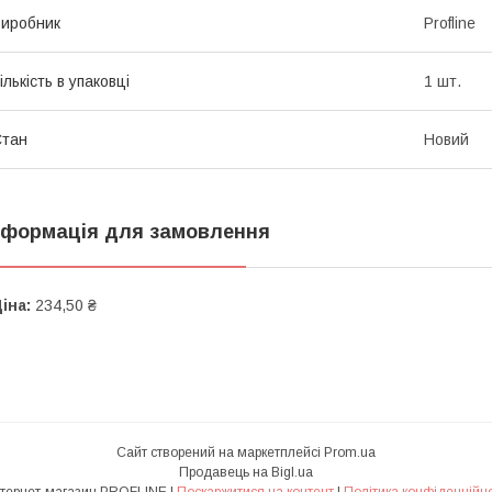
иробник
Profline
ількість в упаковці
1 шт.
Стан
Новий
нформація для замовлення
іна:
234,50 ₴
Сайт створений на маркетплейсі
Prom.ua
Продавець на Bigl.ua
Интернет-магазин PROFLINE |
Поскаржитися на контент
|
Політика конфіденційно