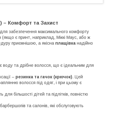
) – Комфорт та Захист
для забезпечення максимального комфорту
 (якщо є принт, наприклад, Міккі Маус, або ж
едуру приємнішою, а якісна
плащівка
надійно
ує воду та дрібне волосся, що є ідеальним для
сації –
резинка та гачок (крючок)
. Цей
аплянню волосся під одяг, і при цьому є
 для більшості дітей та підлітків, повністю
арбершопів та салонів, які обслуговують