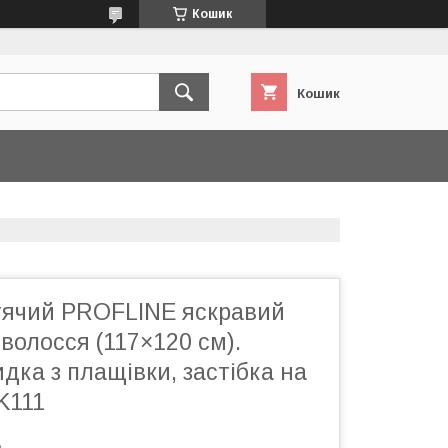
Кошик
Кошик
ячий PROFLINE яскравий
волосся (117×120 см).
дка з плащівки, застібка на
FK111