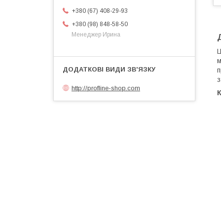
+380 (67) 408-29-93
+380 (98) 848-58-50
Менеджер Ирина
​
м
п
з
http://profline-shop.com
К