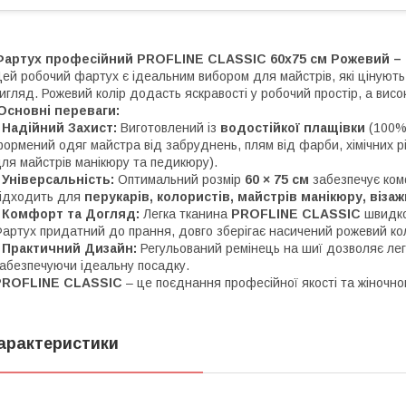
Фартух професійний PROFLINE CLASSIC 60х75 см Рожевий – 
Цей робочий фартух є ідеальним вибором для майстрів, які цінуют
игляд. Рожевий колір додасть яскравості у робочий простір, а висок
Основні переваги:
​
Надійний Захист:
Виготовлений із
водостійкої плащівки
(100% 
ормений одяг майстра від забруднень, плям від фарби, хімічних рі
ля майстрів манікюру та педикюру).
​
Універсальність:
Оптимальний розмір
60 × 75 см
забезпечує комф
ідходить для
перукарів, колористів, майстрів манікюру, візаж
​
Комфорт та Догляд:
Легка тканина
PROFLINE CLASSIC
швидко
артух придатний до прання, довго зберігає насичений рожевий кол
​
Практичний Дизайн:
Регульований ремінець на шиї дозволяє лег
абезпечуючи ідеальну посадку.
PROFLINE CLASSIC
– це поєднання професійної якості та жіночно
арактеристики