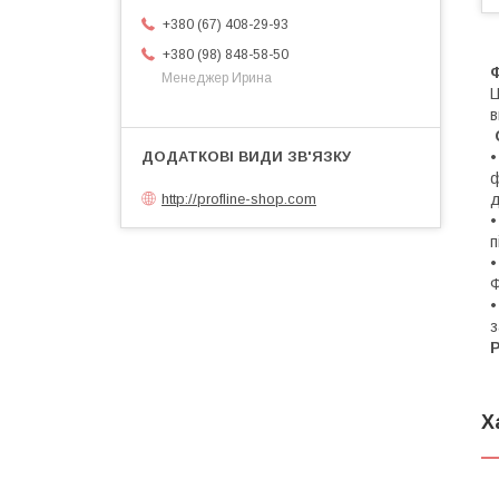
+380 (67) 408-29-93
+380 (98) 848-58-50
Менеджер Ирина
​
в
• 
ф
http://profline-shop.com
д
• 
п
• 
Ф
• 
з
Х