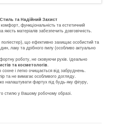
Стиль та Надійний Захист
ь комфорт, функціональність та естетичний
а якість матеріалів забезпечить довговічність.
поліестер), що ефективно захищає особистий та
дин, лаку та дрібного пилу (особливо актуально
ортну роботу, не сковуючи рухів. Ідеально
истів та косметологів
.
 сохне і легко очищається від забруднень.
ір та не вимагає особливого догляду.
ко налаштувати фартух під будь-яку фігуру,
го стилю у Вашому робочому образі.