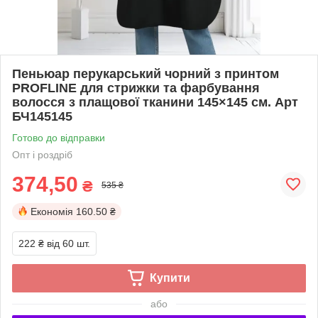
Пеньюар перукарський чорний з принтом
PROFLINE для стрижки та фарбування
волосся з плащової тканини 145×145 см. Арт
БЧ145145
Готово до відправки
Опт і роздріб
374,50
₴
535 ₴
Економія
160.50 ₴
222 ₴
від 60 шт.
Купити
або