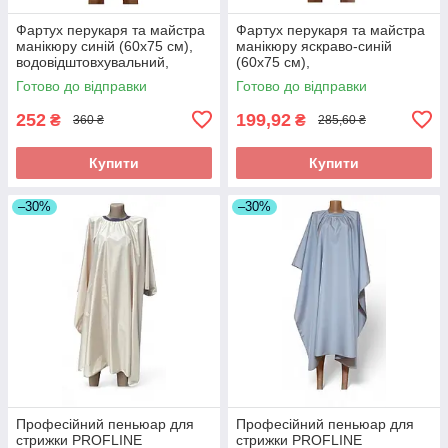
Фартух перукаря та майстра
Фартух перукаря та майстра
манікюру синій (60х75 см),
манікюру яскраво-синій
водовідштовхувальний,
(60х75 см),
професійний
водовідштовхувальний,
Готово до відправки
Готово до відправки
професійний
252
199,92
₴
₴
360 ₴
285,60 ₴
Купити
Купити
–30%
–30%
Професійний пеньюар для
Професійний пеньюар для
стрижки PROFLINE
стрижки PROFLINE