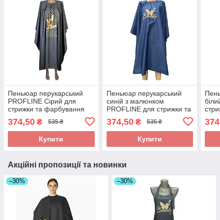
Пеньюар перукарський
Пеньюар перукарський
Пень
PROFLINE Сірий для
синій з малюнком
біли
стрижки та фарбування
PROFLINE для стрижки та
стри
волосся з плащової
фарбування волосся з
воло
374,50
374,50
374
₴
₴
535 ₴
535 ₴
тканини 145×145 см. Арт
плащової тканини
ткан
GR1451
145×145 см. Арт БС1450
V14
Купити
Купити
Акційні пропозиції та новинки
–30%
–30%