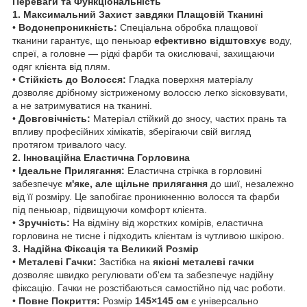
Переваги та Функціональність
1. Максимальний Захист завдяки Плащовій Тканині
• ​
Водонепроникність:
Спеціальна обробка плащової
тканини гарантує, що пеньюар
ефективно відштовхує
воду,
спреї, а головне — рідкі фарби та окислювачі, захищаючи
одяг клієнта від плям.
• ​
Стійкість до Волосся:
Гладка поверхня матеріалу
дозволяє дрібному зістриженому волоссю легко зісковзувати,
а не затримуватися на тканині.
• ​
Довговічність:
Матеріал стійкий до зносу, частих прань та
впливу професійних хімікатів, зберігаючи свій вигляд
протягом тривалого часу.
2. Інноваційна Еластична Горловина
• ​
Ідеальне Прилягання:
Еластична стрічка в горловині
забезпечує
м'яке, але щільне прилягання
до шиї, незалежно
від її розміру. Це запобігає проникненню волосся та фарби
під пеньюар, підвищуючи комфорт клієнта.
• ​
Зручність:
На відміну від жорстких комірів, еластична
горловина не тисне і підходить клієнтам із чутливою шкірою.
3. Надійна Фіксація та Великий Розмір
• ​
Металеві Гачки:
Застібка на
якісні металеві гачки
дозволяє швидко регулювати об'єм та забезпечує надійну
фіксацію. Гачки не розстібаються самостійно під час роботи.
• ​
Повне Покриття:
Розмір
145×145 см
є універсально