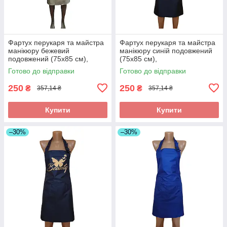
Фартух перукаря та майстра
Фартух перукаря та майстра
манікюру бежевий
манікюру синій подовжений
подовжений (75х85 см),
(75х85 см),
водовідштовхувальний, без
водовідштовхувальний,
Готово до відправки
Готово до відправки
принта
професійний
250
250
₴
₴
357,14 ₴
357,14 ₴
Купити
Купити
–30%
–30%