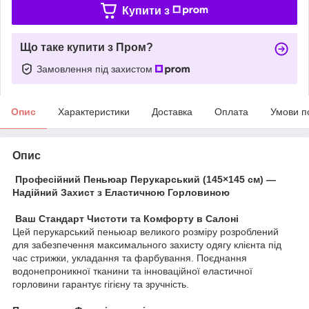
Купити з
Що таке купити з Пром?
Замовлення під захистом
Опис
Характеристики
Доставка
Оплата
Умови п
Опис
Професійний Пеньюар Перукарський (145×145 см) —
Надійний Захист з Еластичною Горловиною
Ваш Стандарт Чистоти та Комфорту в Салоні
​Цей перукарський пеньюар великого розміру розроблений
для забезпечення максимального захисту одягу клієнта під
час стрижки, укладання та фарбування. Поєднання
водонепроникної тканини та інноваційної еластичної
горловини гарантує гігієну та зручність.