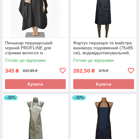
Пеньюар перукарський
Фартух перукаря та майстра
чорний PROFLINE для
манікюру подовжений (75х85
стрижки волосся із
см), водовідштовхувальний,
прорізними рукавами з
сірий з принтом Beauty
Готово до відправки
Готово до відправки
плащової тканини 145×145
см. Арт 2456
345
262,50
₴
₴
492,85 ₴
375 ₴
Купити
Купити
–30%
–30%