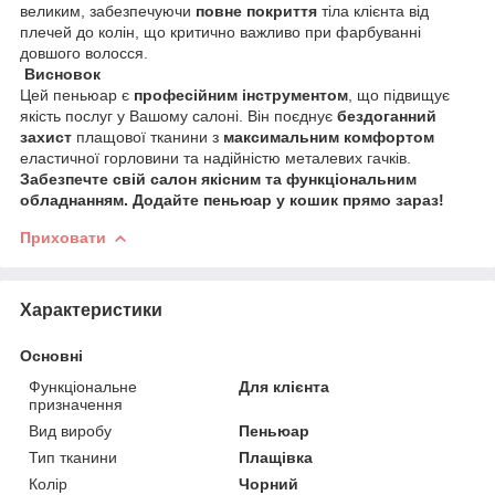
великим, забезпечуючи
повне покриття
тіла клієнта від
плечей до колін, що критично важливо при фарбуванні
довшого волосся.
Висновок
​Цей пеньюар є
професійним інструментом
, що підвищує
якість послуг у Вашому салоні. Він поєднує
бездоганний
захист
плащової тканини з
максимальним комфортом
еластичної горловини та надійністю металевих гачків.
Забезпечте свій салон якісним та функціональним
обладнанням. Додайте пеньюар у кошик прямо зараз!
Приховати
Характеристики
Основні
Функціональне
Для клієнта
призначення
Вид виробу
Пеньюар
Тип тканини
Плащівка
Колір
Чорний