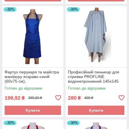
–30%
–30%
Фартух перукаря та майстра
Професійний пеньюар для
манікюру яскраво-синій
стрижки PROFLINE
(60х75 см),
водонепроникний 145х145
водовідштовхувальний,
см Сірий (накидка
Готово до відправки
Готово до відправки
професійний
перукарська) Арт. 145С
199,92
280
₴
₴
285,60 ₴
400 ₴
Купити
Купити
–30%
–30%