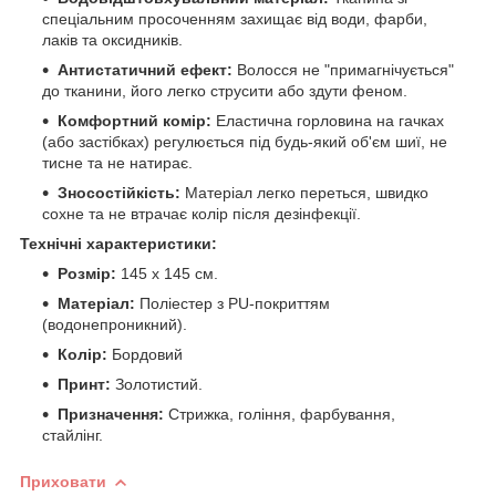
спеціальним просоченням захищає від води, фарби,
лаків та оксидників.
Антистатичний ефект:
Волосся не "примагнічується"
до тканини, його легко струсити або здути феном.
Комфортний комір:
Еластична горловина на гачках
(або застібках) регулюється під будь-який об'єм шиї, не
тисне та не натирає.
Зносостійкість:
Матеріал легко переться, швидко
сохне та не втрачає колір після дезінфекції.
Технічні характеристики:
Розмір:
145 х 145 см.
Матеріал:
Поліестер з PU-покриттям
(водонепроникний).
Колір:
Бордовий
Принт:
Золотистий.
Призначення:
Стрижка, гоління, фарбування,
стайлінг.
Приховати