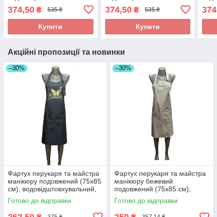
см Бордовий (накидка
см Сірий (накидка
см Ч
374,50
374,50
374
₴
₴
535 ₴
535 ₴
перукарська)
перукарська)
перу
Купити
Купити
Акційні пропозиції та новинки
–30%
–30%
Фартух перукаря та майстра
Фартух перукаря та майстра
манікюру подовжений (75х85
манікюру бежевий
см), водовідштовхувальний,
подовжений (75х85 см),
сірий з принтом Beauty
водовідштовхувальний, без
Готово до відправки
Готово до відправки
принта
262,50
250