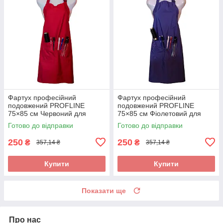
Фартух професійний
Фартух професійний
подовжений PROFLINE
подовжений PROFLINE
75×85 см Червоний для
75×85 см Фіолетовий для
майстра манікюру/перукаря/
майстра манікюру/перукаря/
Готово до відправки
Готово до відправки
б'юті-майстра, водостійкий.
б'юті-майстра, водостійкий.
Арт R7585
Арт V7585
250
250
₴
₴
357,14 ₴
357,14 ₴
Купити
Купити
Показати ще
Про нас