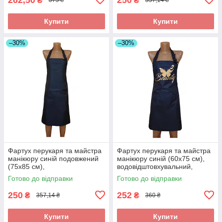
₴
₴
375 ₴
357,14 ₴
Купити
Купити
–30%
–30%
Фартух перукаря та майстра
Фартух перукаря та майстра
манікюру синій подовжений
манікюру синій (60х75 см),
(75х85 см),
водовідштовхувальний,
водовідштовхувальний,
професійний
Готово до відправки
Готово до відправки
професійний
250
252
₴
₴
357,14 ₴
360 ₴
Купити
Купити