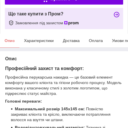
Що таке купити з Пром?
Замовлення під захистом
Опис
Характеристики
Доставка
Оплата
Умови п
Опис
Професійний захист та комфорт:
​Професійна перукарська накидка — це базовий елемент
комфорту вашого клієнта та гігієни робочого процесу. Модель
виконана у класичному стилі з золотим логотипом, що
підкреслює статус майстра.
Головні переваги:
Максимальний розмір 145х145 см:
Повністю
закриває клієнта та крісло, виключаючи потрапляння
волосся на взуття чи штани.
Водовідштовхувальний матеріал:
Тканина зі