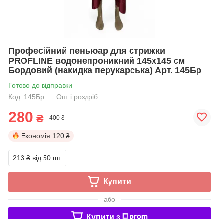
Професійний пеньюар для стрижки
PROFLINE водонепроникний 145х145 см
Бордовий (накидка перукарська) Арт. 145Бр
Готово до відправки
Код: 145Бр
Опт і роздріб
280
₴
400 ₴
Економія
120 ₴
213 ₴
від 50 шт.
Купити
або
Купити з