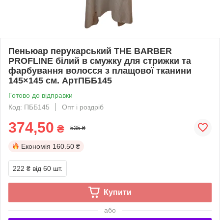
Пеньюар перукарський THE BARBER
PROFLINE білий в смужку для стрижки та
фарбування волосся з плащової тканини
145×145 см. АртПББ145
Готово до відправки
Код: ПББ145
Опт і роздріб
374,50
₴
535 ₴
Економія
160.50 ₴
222 ₴
від 60 шт.
Купити
або