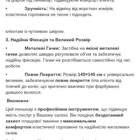
• ​
Зручність:
На відміну від жорстких комірів,
еластична горловина не тисне і підходить
клієнтам із чутливою шкірою.
3. Надійна Фіксація та Великий Розмір
• ​
Металеві Гачки:
Застібка на
якісні металеві
гачки
дозволяє швидко регулювати об'єм та забезпечує
надійну фіксацію. Гачки не розстібаються самостійно під час
роботи.
• ​
Повне Покриття:
Розмір
145×145 см
є універсально
великим, забезпечуючи
повне покриття
тіла клієнта від
плечей до колін, що критично важливо при фарбуванні
довшого волосся.
Висновок
​Цей пеньюар є
професійним інструментом
, що підвищує
якість послуг у Вашому салоні. Він поєднує
бездоганний
захист
плащової тканини з
максимальним
комфортом
еластичної горловини та надійністю металевих
гачків.