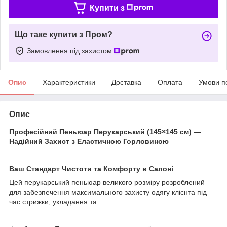
Купити з
Що таке купити з Пром?
Замовлення під захистом
Опис
Характеристики
Доставка
Оплата
Умови п
Опис
Професійний Пеньюар Перукарський (145×145 см) —
Надійний Захист з Еластичною Горловиною
​Ваш Стандарт Чистоти та Комфорту в Салоні
​Цей перукарський пеньюар великого розміру розроблений
для забезпечення максимального захисту одягу клієнта під
час стрижки, укладання та