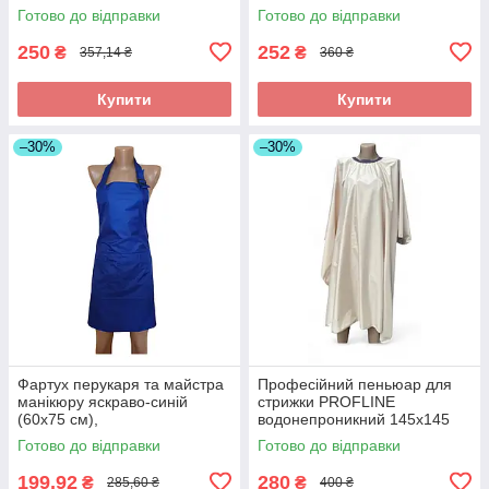
водовідштовхувальний, без
професійний
Готово до відправки
Готово до відправки
принта
250
252
₴
₴
357,14 ₴
360 ₴
Купити
Купити
–30%
–30%
Фартух перукаря та майстра
Професійний пеньюар для
манікюру яскраво-синій
стрижки PROFLINE
(60х75 см),
водонепроникний 145х145
водовідштовхувальний,
см Бежевий (накидка
Готово до відправки
Готово до відправки
професійний
перукарська) Арт. 145Б
199,92
280
₴
₴
285,60 ₴
400 ₴