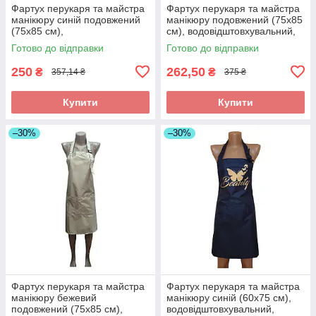
Фартух перукаря та майстра
Фартух перукаря та майстра
манікюру синій подовжений
манікюру подовжений (75х85
(75х85 см),
см), водовідштовхувальний,
водовідштовхувальний,
сірий з принтом Beauty
Готово до відправки
Готово до відправки
професійний
250
262,50
₴
₴
357,14 ₴
375 ₴
Купити
Купити
–30%
–30%
Фартух перукаря та майстра
Фартух перукаря та майстра
манікюру бежевий
манікюру синій (60х75 см),
подовжений (75х85 см),
водовідштовхувальний,