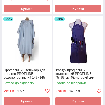
Купити
Купити
–30%
–30%
Професійний пеньюар для
Фартух професійний
стрижки PROFLINE
подовжений PROFLINE
водонепроникний 145х145
75×85 см Фіолетовий для
см Сірий (накидка
майстра манікюру/перукаря/
Готово до відправки
Готово до відправки
перукарська) Арт. 145С
б'юті-майстра, водостійкий.
Арт V7585
280
250
₴
₴
400 ₴
357,14 ₴
Купити
Купити