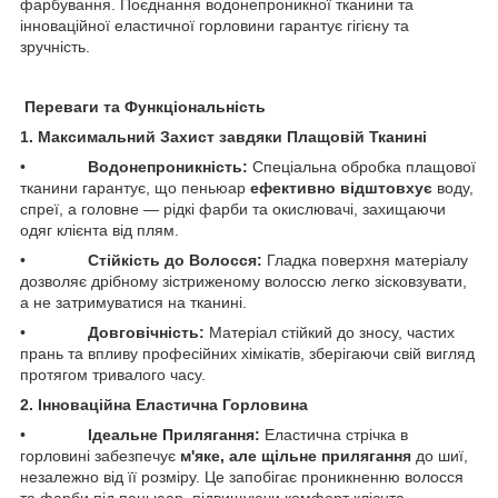
фарбування. Поєднання водонепроникної тканини та
інноваційної еластичної горловини гарантує гігієну та
зручність.
Переваги та Функціональність
1. Максимальний Захист завдяки Плащовій Тканині
• ​
Водонепроникність:
Спеціальна обробка плащової
тканини гарантує, що пеньюар
ефективно відштовхує
воду,
спреї, а головне — рідкі фарби та окислювачі, захищаючи
одяг клієнта від плям.
• ​
Стійкість до Волосся:
Гладка поверхня матеріалу
дозволяє дрібному зістриженому волоссю легко зісковзувати,
а не затримуватися на тканині.
• ​
Довговічність:
Матеріал стійкий до зносу, частих
прань та впливу професійних хімікатів, зберігаючи свій вигляд
протягом тривалого часу.
2. Інноваційна Еластична Горловина
• ​
Ідеальне Прилягання:
Еластична стрічка в
горловині забезпечує
м'яке, але щільне прилягання
до шиї,
незалежно від її розміру. Це запобігає проникненню волосся
та фарби під пеньюар, підвищуючи комфорт клієнта.