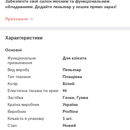
Забезпечте свій салон якісним та функціональним
обладнанням. Додайте пеньюар у кошик прямо зараз!
Приховати
Характеристики
Основні
Функціональне
Для клієнта
призначення
Вид виробу
Пеньюар
Тип тканини
Плащівка
Колір
Білий
Еластична тасьма по краю
Ні
Застібка
Гачки, Гумка
Країна виробник
Україна
Виробник
Profline
Кількість в упаковці
1 шт.
Стан
Новий