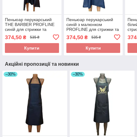
Пеньюар перукарський
Пеньюар перукарський
Пень
THE BARBER PROFLINE
синій з малюнком
біли
синій для стрижки та
PROFLINE для стрижки та
стри
фарбування волосся з
фарбування волосся з
воло
374,50
374,50
374
₴
₴
535 ₴
535 ₴
плащової тканини
плащової тканини
ткан
145×145 см. Арт ПБС145
145×145 см. Арт БС1450
V14
Купити
Купити
Акційні пропозиції та новинки
–30%
–30%