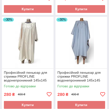
Купити
Купити
–30%
–30%
Професійний пеньюар для
Професійний пеньюар для
стрижки PROFLINE
стрижки PROFLINE
водонепроникний 145х145
водонепроникний 145х145
см Бежевий (накидка
см Сірий (накидка
Готово до відправки
Готово до відправки
перукарська) Арт. 145Б
перукарська) Арт. 145С
280
280
₴
₴
400 ₴
400 ₴
Купити
Купити