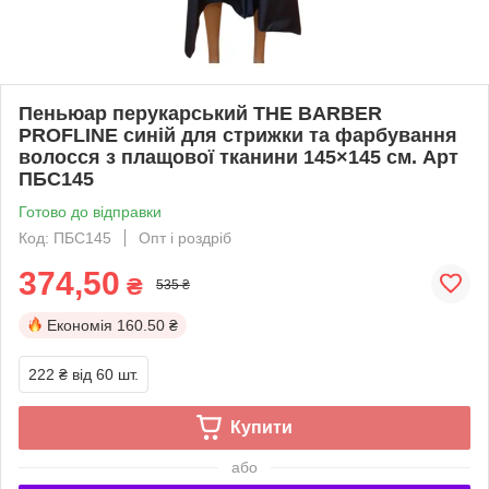
Пеньюар перукарський THE BARBER
PROFLINE синій для стрижки та фарбування
волосся з плащової тканини 145×145 см. Арт
ПБС145
Готово до відправки
Код: ПБС145
Опт і роздріб
374,50
₴
535 ₴
Економія
160.50 ₴
222 ₴
від 60 шт.
Купити
або