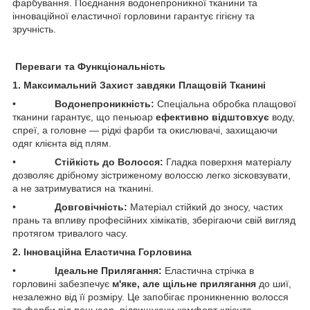
фарбування. Поєднання водонепроникної тканини та
інноваційної еластичної горловини гарантує гігієну та
зручність.
Переваги та Функціональність
1. Максимальний Захист завдяки Плащовій Тканині
• ​
Водонепроникність:
Спеціальна обробка плащової
тканини гарантує, що пеньюар
ефективно відштовхує
воду,
спреї, а головне — рідкі фарби та окислювачі, захищаючи
одяг клієнта від плям.
• ​
Стійкість до Волосся:
Гладка поверхня матеріалу
дозволяє дрібному зістриженому волоссю легко зісковзувати,
а не затримуватися на тканині.
• ​
Довговічність:
Матеріал стійкий до зносу, частих
прань та впливу професійних хімікатів, зберігаючи свій вигляд
протягом тривалого часу.
2. Інноваційна Еластична Горловина
• ​
Ідеальне Прилягання:
Еластична стрічка в
горловині забезпечує
м'яке, але щільне прилягання
до шиї,
незалежно від її розміру. Це запобігає проникненню волосся
та фарби під пеньюар, підвищуючи комфорт клієнта.