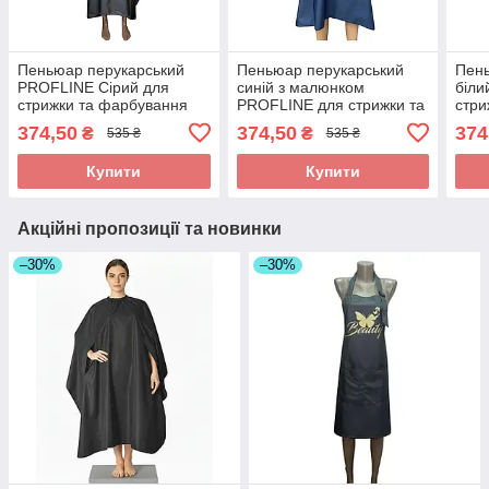
Пеньюар перукарський
Пеньюар перукарський
Пень
PROFLINE Сірий для
синій з малюнком
біли
стрижки та фарбування
PROFLINE для стрижки та
стри
волосся з плащової
фарбування волосся з
воло
374,50
374,50
374
₴
₴
535 ₴
535 ₴
тканини 145×145 см. Арт
плащової тканини
ткан
GR1451
145×145 см. Арт БС1450
V14
Купити
Купити
Акційні пропозиції та новинки
–30%
–30%