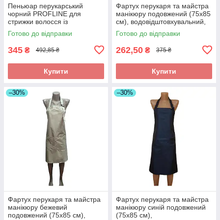
Пеньюар перукарський
Фартух перукаря та майстра
чорний PROFLINE для
манікюру подовжений (75х85
стрижки волосся із
см), водовідштовхувальний,
прорізними рукавами з
сірий з принтом Beauty
Готово до відправки
Готово до відправки
плащової тканини 145×145
см. Арт 2456
345
262,50
₴
₴
492,85 ₴
375 ₴
Купити
Купити
–30%
–30%
Фартух перукаря та майстра
Фартух перукаря та майстра
манікюру бежевий
манікюру синій подовжений
подовжений (75х85 см),
(75х85 см),