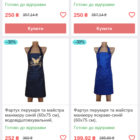
водовідштовхувальний, без
водовідштовхувальний,
Готово до відправки
Готово до відправки
принта
професійний
250
250
₴
₴
357,14 ₴
357,14 ₴
Купити
Купити
–30%
–30%
Фартух перукаря та майстра
Фартух перукаря та майстра
манікюру синій (60х75 см),
манікюру яскраво-синій
водовідштовхувальний,
(60х75 см),
професійний
водовідштовхувальний,
Готово до відправки
Готово до відправки
професійний
252
199,92
₴
₴
360 ₴
285,60 ₴