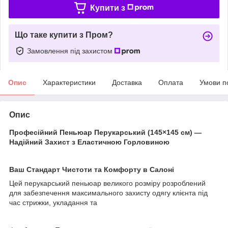
Купити з
Що таке купити з Пром?
Замовлення під захистом
Опис
Характеристики
Доставка
Оплата
Умови п
Опис
Професійний Пеньюар Перукарський (145×145 см) —
Надійний Захист з Еластичною Горловиною
​Ваш Стандарт Чистоти та Комфорту в Салоні
​Цей перукарський пеньюар великого розміру розроблений
для забезпечення максимального захисту одягу клієнта під
час стрижки, укладання та