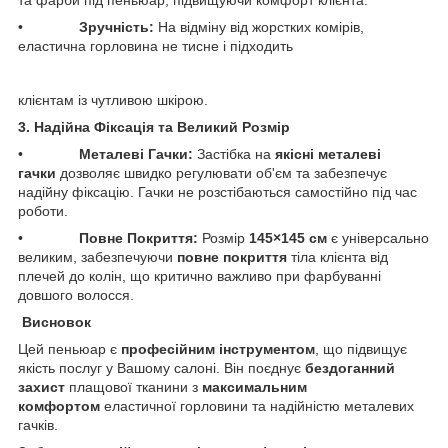
• ​
Зручність:
На відміну від жорстких комірів,
еластична горловина не тисне і підходить
клієнтам із чутливою шкірою.
3. Надійна Фіксація та Великий Розмір
• ​
Металеві Гачки:
Застібка на
якісні металеві
гачки
дозволяє швидко регулювати об'єм та забезпечує
надійну фіксацію. Гачки не розстібаються самостійно під час
роботи.
• ​
Повне Покриття:
Розмір
145×145 см
є універсально
великим, забезпечуючи
повне покриття
тіла клієнта від
плечей до колін, що критично важливо при фарбуванні
довшого волосся.
Висновок
​Цей пеньюар є
професійним інструментом
, що підвищує
якість послуг у Вашому салоні. Він поєднує
бездоганний
захист
плащової тканини з
максимальним
комфортом
еластичної горловини та надійністю металевих
гачків.