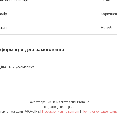
олір
Коричне
Стан
Новий
нформація для замовлення
іна:
162 ₴/комплект
Сайт створений на маркетплейсі
Prom.ua
Продавець на Bigl.ua
Интернет-магазин PROFLINE |
Поскаржитися на контент
|
Політика конфіденційно