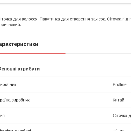
іточка для волосся. Павутинка для створення зачісок. Сіточка під п
оричневий.
арактеристики
Основні атрибути
иробник
Profline
раїна виробник
Китай
ип
Сіточка 
ількість в наборі
12 шт.