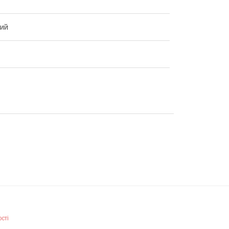
вий
сті