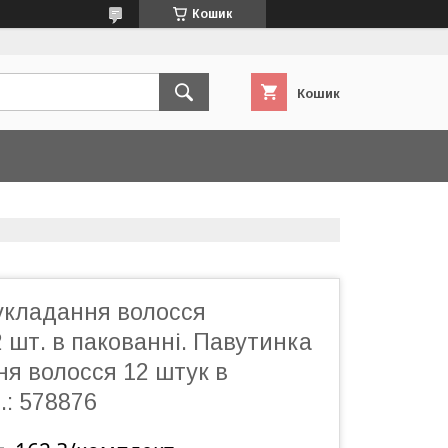
Кошик
Кошик
 укладання волосся
 шт. в пакованні. Павутинка
я волосся 12 штук в
.: 578876