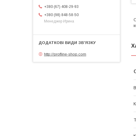
+380 (67) 408-29-93
+380 (98) 848-58-50
С
Менеджер Ирина
к
Х
http://profline-shop.com
В
К
Т
К