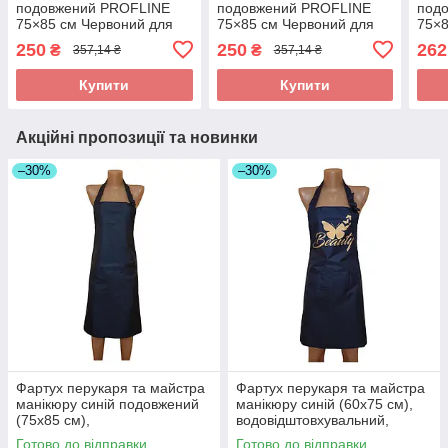
подовжений PROFLINE
подовжений PROFLINE
под
75×85 см Червоний для
75×85 см Червоний для
75×8
майстра манікюру/
майстра манікюру/
майс
250
250
262
₴
₴
357,14 ₴
357,14 ₴
перукаря/б'юті-майстра,
перукаря/б'юті-майстра,
перу
водостійкий. Арт R7585
водостійкий. Арт BС7585
водо
Купити
Купити
Акційні пропозиції та новинки
–30%
–30%
Фартух перукаря та майстра
Фартух перукаря та майстра
манікюру синій подовжений
манікюру синій (60х75 см),
(75х85 см),
водовідштовхувальний,
водовідштовхувальний,
професійний
Готово до відправки
Готово до відправки