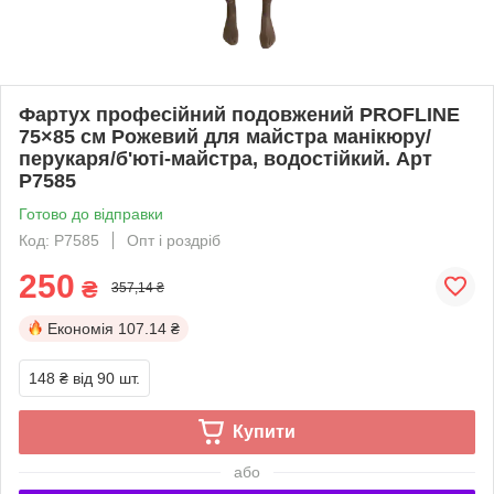
Фартух професійний подовжений PROFLINE
75×85 см Рожевий для майстра манікюру/
перукаря/б'юті-майстра, водостійкий. Арт
P7585
Готово до відправки
Код: P7585
Опт і роздріб
250
₴
357,14 ₴
Економія
107.14 ₴
148 ₴
від 90 шт.
Купити
або