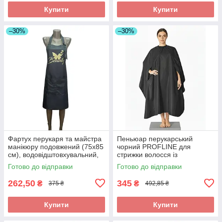
Купити
Купити
–30%
–30%
Фартух перукаря та майстра
Пеньюар перукарський
манікюру подовжений (75х85
чорний PROFLINE для
см), водовідштовхувальний,
стрижки волосся із
сірий з принтом Beauty
прорізними рукавами з
Готово до відправки
Готово до відправки
плащової тканини 145×145
см. Арт 2456
262,50
345
₴
₴
375 ₴
492,85 ₴
Купити
Купити