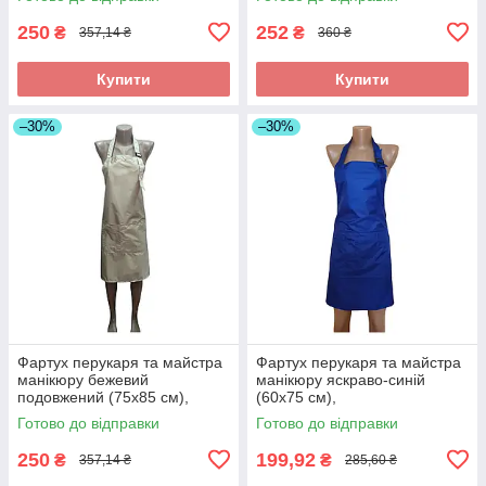
професійний
250
252
₴
₴
357,14 ₴
360 ₴
Купити
Купити
–30%
–30%
Фартух перукаря та майстра
Фартух перукаря та майстра
манікюру бежевий
манікюру яскраво-синій
подовжений (75х85 см),
(60х75 см),
водовідштовхувальний, без
водовідштовхувальний,
Готово до відправки
Готово до відправки
принта
професійний
250
199,92
₴
₴
357,14 ₴
285,60 ₴