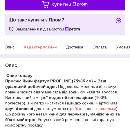
Купити з
Що таке купити з Пром?
Замовлення під захистом
Опис
Характеристики
Доставка
Оплата
Умови 
Опис
​ Опис товару
Професійний фартух PROFLINE (75х85 см) – Ваш
ідеальний робочий одяг.
Подовжена модель забезпечує
повний захист одягу майстра від води, хімікатів та волосся.
Виготовлений з міцної
водостійкої плащівки
(100%
поліестер), він легко чиститься і швидко сохне. Фартух має
зручні кишені
для інструментів (
гребінці
, пензлі,
шпильки
),
що робить його незамінним для
перукарів, манікюрних та
б'юті-майстрів
. Регульований ремінець на шиї гарантує
комфортну посадку.