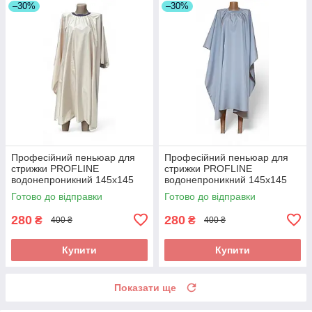
–30%
–30%
Професійний пеньюар для
Професійний пеньюар для
стрижки PROFLINE
стрижки PROFLINE
водонепроникний 145х145
водонепроникний 145х145
см Бежевий (накидка
см Сірий (накидка
Готово до відправки
Готово до відправки
перукарська) Арт. 145Б
перукарська) Арт. 145С
280
280
₴
₴
400 ₴
400 ₴
Купити
Купити
Показати ще