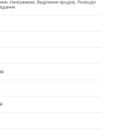
ання, Начісування, Виділення проділу, Розподіл
ладання
ий
ий