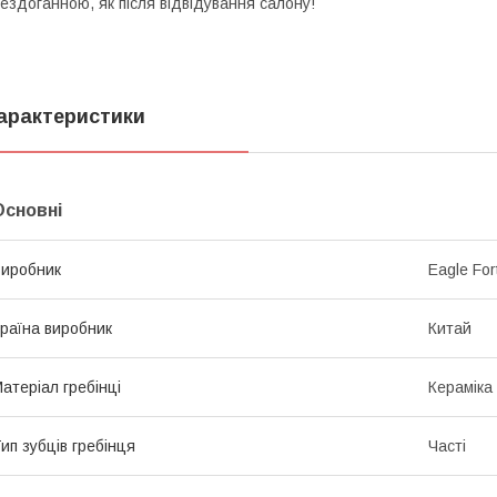
ездоганною, як після відвідування салону!
арактеристики
Основні
иробник
Eagle For
раїна виробник
Китай
атеріал гребінці
Кераміка
ип зубців гребінця
Часті