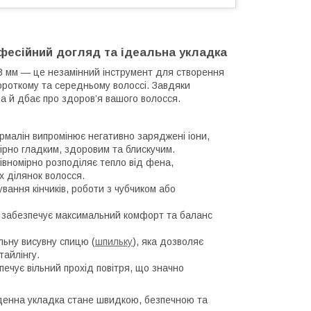
есійний догляд та ідеальна укладка
 мм — це незамінний інструмент для створення
короткому та середньому волоссі. Завдяки
а й дбає про здоров’я вашого волосся.
урмалін випромінює негативно заряджені іони,
ірно гладким, здоровим та блискучим.
вномірно розподіляє тепло від фена,
 ділянок волосся.
вання кінчиків, роботи з чубчиком або
 забезпечує максимальний комфорт та баланс
льну висувну спицю (
шпильку
), яка дозволяє
тайлінгу.
чує вільний прохід повітря, що значно
енна укладка стане швидкою, безпечною та