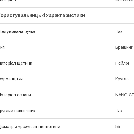
Користувальницькі характеристики
рогумована ручка
Так
ип
Брашинг
атеріал щетини
Нейлон
орма щітки
Кругла
атеріал основи
NANO CE
руглий накінечник
Так
іаметр з урахуванням щетини
55