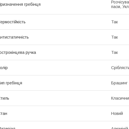
Розчісув
ризначення гребінця
пасм, Ук
ермостійкість
Так
нтистатичність
Так
острокінцева ручка
Так
олір
Срібляст
ип гребінця
Брашинг
тиль
Класичн
Стан
Новий
атеріал
Алюміній