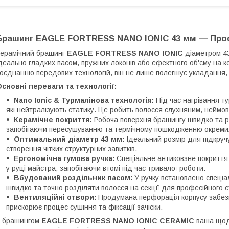
Брашинг EAGLE FORTRESS NANO IONIC 43 мм — Проф
Керамічний брашинг
EAGLE FORTRESS NANO IONIC
діаметром 43
деально гладких пасом, пружних локонів або ефектного об'єму на 
оєднанню передових технологій, він не лише полегшує укладання, 
сновні переваги та технології:
Nano Ionic & Турмалінова технологія:
Під час нагрівання т
які нейтралізують статику. Це робить волосся слухняним, неймов
Керамічне покриття:
Робоча поверхня брашингу швидко та рі
запобігаючи пересушуванню та термічному пошкодженню окремих
Оптимальний діаметр 43 мм:
Ідеальний розмір для підкручу
створення чітких структурних завитків.
Ергономічна гумова ручка:
Спеціальне антиковзне покриття
у руці майстра, запобігаючи втомі під час тривалої роботи.
Вбудований роздільник пасом:
У ручку встановлено спеціа
швидко та точно розділяти волосся на секції для професійного с
Вентиляційні отвори:
Продумана перфорація корпусу забезпе
прискорює процес сушіння та фіксації зачіски.
З брашингом
EAGLE FORTRESS NANO IONIC CERAMIC
ваша щод