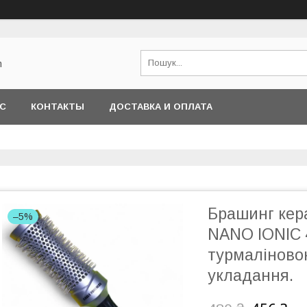
m
АС
КОНТАКТЫ
ДОСТАВКА И ОПЛАТА
Брашинг ке
–5%
NANO IONIC 
турмаліновою
укладання.