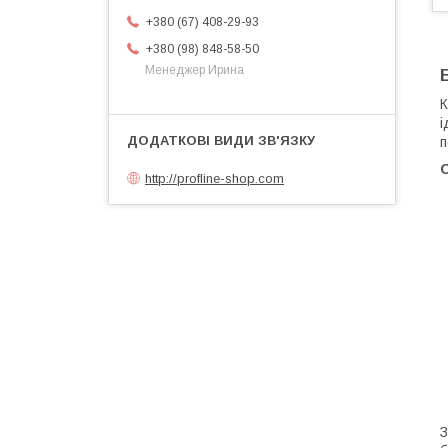
+380 (67) 408-29-93
+380 (98) 848-58-50
Менеджер Ирина
​
і
п
О
http://profline-shop.com
​